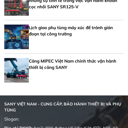
những sự tinh tế trong việc vận hành khoan
cọc nhồi SANY SR125-V
Lịch giao phụ tùng máy xúc để tránh gián
đoạn tại công trường
Cảng MIPEC Việt Nam chính thức vận hành
thiết bị cảng SANY
SANY VIỆT NAM - CUNG CẤP, BẢO HÀNH THIẾT BỊ VÀ PHỤ
TÙNG
Quality changes the world
Slogan: