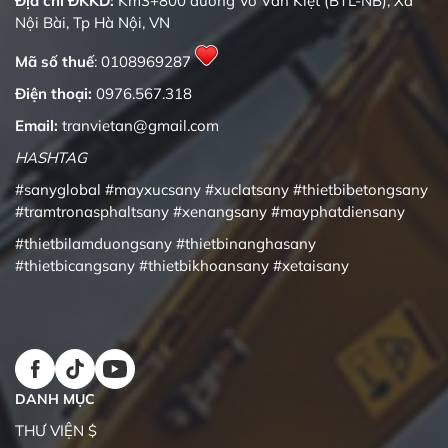
Địa chỉ ĐKKD:
Km3+800 đường Võ Văn Kiệt (BTL-NB), Xã
Nội Bài, Tp Hà Nội, VN
Mã số thuế
: 0108969287
Điện thoại:
0976.567.318
Email:
tranvietan@gmail.com
HASHTAG
#sanyglobal
#mayxucsany
#xuclatsany
#thietbibetongsany
#tramtronasphaltsany
#xenangsany
#mayphatdiensany
#thietbilamduongsany
#thietbinanghasany
#thietbicangsany
#thietbikhoansany
#xetaisany
DANH MỤC
THƯ VIỆN $