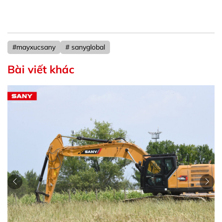
#mayxucsany
# sanyglobal
Bài viết khác