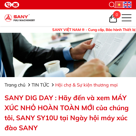
0
SANY VIỆT NAM ® - Cung cấp, Bảo hành Thiết bị và Ph
Trang chủ
TIN TỨC
Hội chợ & Sự kiện thương mại
SANY DIG DAY : Hãy đến và xem MÁY
XÚC NHỎ HOÀN TOÀN MỚI của chúng
tôi, SANY SY10U tại Ngày hội máy xúc
đào SANY