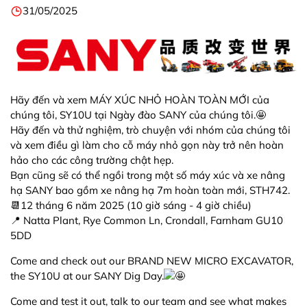
31/05/2025
Hãy đến và xem MÁY XÚC NHỎ HOÀN TOÀN MỚI của
chúng tôi, SY10U tại Ngày đào SANY của chúng tôi.🤩
Hãy đến và thử nghiệm, trò chuyện với nhóm của chúng tôi
và xem điều gì làm cho cỗ máy nhỏ gọn này trở nên hoàn
hảo cho các công trường chật hẹp.
Bạn cũng sẽ có thể ngồi trong một số máy xúc và xe nâng
hạ SANY bao gồm xe nâng hạ 7m hoàn toàn mới, STH742.
📆12 tháng 6 năm 2025 (10 giờ sáng - 4 giờ chiều)
📍 Natta Plant, Rye Common Ln, Crondall, Farnham GU10
5DD
Come and check out our BRAND NEW MICRO EXCAVATOR,
the SY10U at our SANY Dig Day.
Come and test it out, talk to our team and see what makes