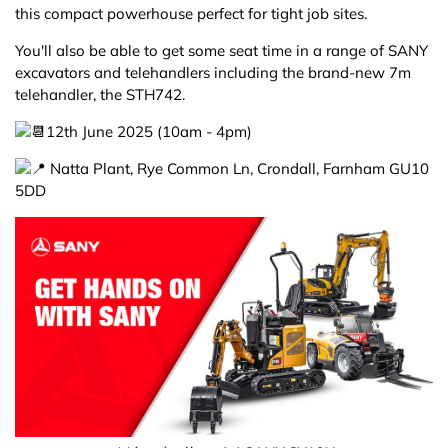
this compact powerhouse perfect for tight job sites.
You'll also be able to get some seat time in a range of SANY
excavators and telehandlers including the brand-new 7m
telehandler, the STH742.
12th June 2025 (10am - 4pm)
Natta Plant, Rye Common Ln, Crondall, Farnham GU10
5DD