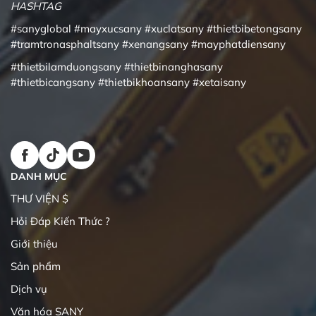
HASHTAG
#sanyglobal
#mayxucsany
#xuclatsany
#thietbibetongsany
#tramtronasphaltsany
#xenangsany
#mayphatdiensany
#thietbilamduongsany
#thietbinanghasany
#thietbicangsany
#thietbikhoansany
#xetaisany
DANH MỤC
THƯ VIỆN $
Hỏi Đáp Kiến Thức ?
Giới thiệu
Sản phẩm
Dịch vụ
Văn hóa SANY