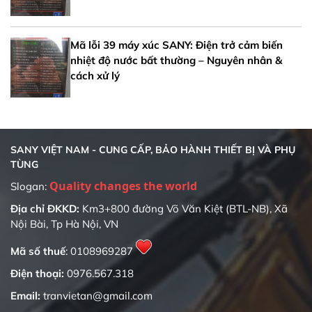
Mã lỗi 39 máy xúc SANY: Điện trở cảm biến
nhiệt độ nước bất thường – Nguyên nhân &
cách xử lý
SANY VIỆT NAM - CUNG CẤP, BẢO HÀNH THIẾT BỊ VÀ PHỤ
TÙNG
Quality changes the world
Slogan:
Địa chỉ ĐKKD:
Km3+800 đường Võ Văn Kiệt (BTL-NB), Xã
Nội Bài, Tp Hà Nội, VN
Mã số thuế
: 0108969287
Điện thoại:
0976.567.318
Email:
tranvietan@gmail.com