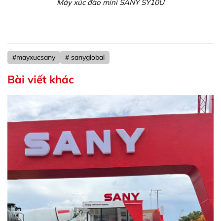
Máy xúc đào mini SANY SY10U
#mayxucsany
# sanyglobal
Bài viết khác