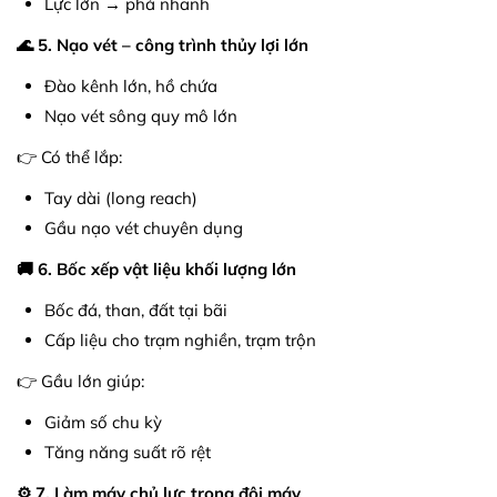
Lực lớn → phá nhanh
🌊 5. Nạo vét – công trình thủy lợi lớn
Đào kênh lớn, hồ chứa
Nạo vét sông quy mô lớn
👉 Có thể lắp:
Tay dài (long reach)
Gầu nạo vét chuyên dụng
🚚 6. Bốc xếp vật liệu khối lượng lớn
Bốc đá, than, đất tại bãi
Cấp liệu cho trạm nghiền, trạm trộn
👉 Gầu lớn giúp:
Giảm số chu kỳ
Tăng năng suất rõ rệt
⚙️ 7. Làm máy chủ lực trong đội máy