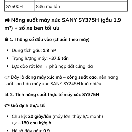
SY500H
Siêu mỏ lớn
🚜 Năng suất máy xúc SANY SY375H (gầu 1.9
m³) + số xe ben tối ưu
⚙️ 1. Thông số đầu vào (chuẩn theo máy)
Dung tích gầu:
1.9 m³
Trọng lượng máy: ~
37.5 tấn
Lực đào rất lớn → phù hợp đất cứng, đá
👉 Đây là dòng
máy xúc mỏ – công suất cao
, nên năng
suất cao hơn máy xúc SANY SY245H khá nhiều.
📊 2. Tính năng suất thực tế máy xúc SY375H
👉 Giả định thực tế:
Chu kỳ:
20 giây/lần
(máy lớn, thủy lực mạnh)
👉 ~
180 chu kỳ/giờ
Hệ số đầy gầu:
0.9