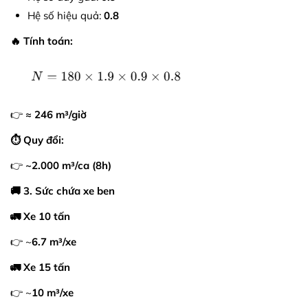
Hệ số hiệu quả:
0.8
🔥 Tính toán:
👉
≈ 246 m³/giờ
⏱️ Quy đổi:
👉
~2.000 m³/ca (8h)
🚚 3. Sức chứa xe ben
🚛 Xe 10 tấn
👉 ~
6.7 m³/xe
🚛 Xe 15 tấn
👉 ~
10 m³/xe