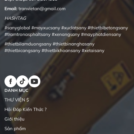
Email:
tranvietan@gmail.com
HASHTAG
#sanyglobal
#mayxucsany
#xuclatsany
#thietbibetongsany
#tramtronasphaltsany
#xenangsany
#mayphatdiensany
#thietbilamduongsany
#thietbinanghasany
#thietbicangsany
#thietbikhoansany
#xetaisany
DANH MỤC
THƯ VIỆN $
Hỏi Đáp Kiến Thức ?
Giới thiệu
Sản phẩm