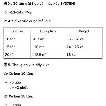
🚛 Xe 20 tấn (rất hợp với máy xúc SY375H)
👉 ~
13–14 m³/xe
📈 4. Số xe xúc được mỗi giờ
Loại xe
Dung tích
Xe/giờ
10 tấn
~6.7 m³
36 – 37 xe
15 tấn
~10 m³
24 – 25 xe
20 tấn
~13.5 m³
18 xe
⏱️ 5. Thời gian xúc đầy 1 xe
👉 Xe ben 10 tấn:
~6 gầu
👉
~2 phút
👉 Xe ben 15 tấn:
~9 gầu