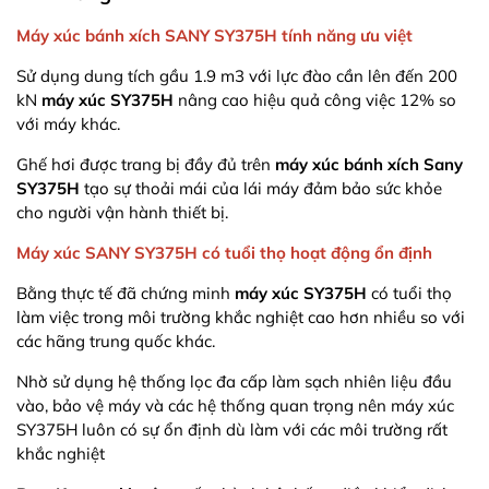
Máy xúc bánh xích SANY SY375H tính năng ưu việt
Sử dụng dung tích gầu 1.9 m3 với lực đào cần lên đến 200
kN
máy xúc SY375H
nâng cao hiệu quả công việc 12% so
với máy khác.
Ghế hơi được trang bị đầy đủ trên
máy xúc bánh xích Sany
SY375H
tạo sự thoải mái của lái máy đảm bảo sức khỏe
cho người vận hành thiết bị.
Máy xúc SANY SY375H có tuổi thọ hoạt động ổn định
Bằng thực tế đã chứng minh
máy xúc SY375H
có tuổi thọ
làm việc trong môi trường khắc nghiệt cao hơn nhiều so với
các hãng trung quốc khác.
Nhờ sử dụng hệ thống lọc đa cấp làm sạch nhiên liệu đầu
vào, bảo vệ máy và các hệ thống quan trọng nên máy xúc
SY375H luôn có sự ổn định dù làm với các môi trường rất
khắc nghiệt