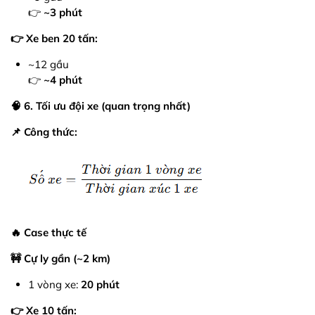
👉
~3 phút
👉 Xe ben 20 tấn:
~12 gầu
👉
~4 phút
🧠 6. Tối ưu đội xe (quan trọng nhất)
📌 Công thức:
🔥 Case thực tế
🚧 Cự ly gần (~2 km)
1 vòng xe:
20 phút
👉 Xe 10 tấn: