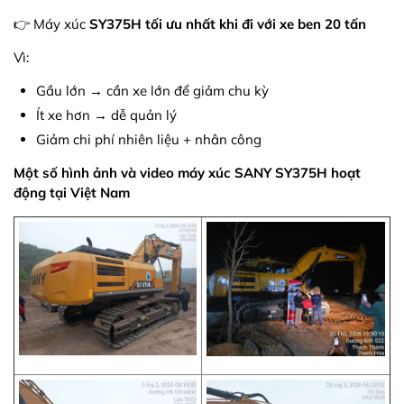
👉 Máy xúc
SY375H tối ưu nhất khi đi với xe ben 20 tấn
Vì:
Gầu lớn → cần xe lớn để giảm chu kỳ
Ít xe hơn → dễ quản lý
Giảm chi phí nhiên liệu + nhân công
Một số hình ảnh và video máy xúc SANY SY375H hoạt
động tại Việt Nam