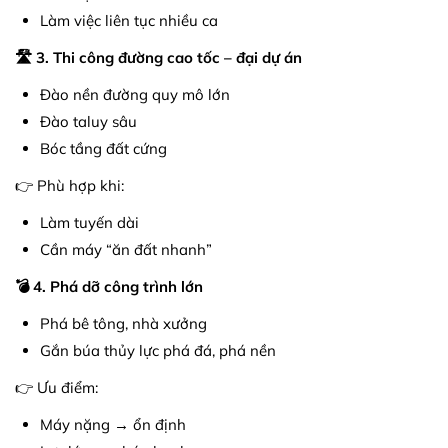
Làm việc liên tục nhiều ca
🛣️ 3. Thi công đường cao tốc – đại dự án
Đào nền đường quy mô lớn
Đào taluy sâu
Bóc tầng đất cứng
👉 Phù hợp khi:
Làm tuyến dài
Cần máy “ăn đất nhanh”
💣 4. Phá dỡ công trình lớn
Phá bê tông, nhà xưởng
Gắn búa thủy lực phá đá, phá nền
👉 Ưu điểm:
Máy nặng → ổn định