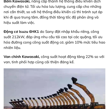
Bơm Kawasaki,
nâng cấp thành hệ thống điều khiển dịch
chuyển điện tử. Tối ưu hóa lưu lượng, cung cấp cho những
nơi cần thiết, so với hệ thống điều khiển cũ thì tránh sụt áp
khi đi qua trung tâm, đồng thời tăng tốc độ phản ứng và
hiệu suất làm việc.
Động cơ Isuzu 6HK1
do Sany đặt nhập khẩu riêng, công
suất 212kW, đáp ứng nhu cầu tải cao tại các quặng, tối ưu
hóa đường cong công suất động cơ, giảm 10% mức tiêu hao
nhiên liệu.
Van chính Kawasaki,
công suất hoạt động tăng 22% so với
van, tinh phối hợp cũng cải thiện đáng kể.