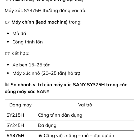
Máy xúc SY375H thường đóng vai trò:
👉
Máy chính (lead machine)
trong:
Mỏ đá
Công trình lớn
👉 Kết hợp:
Xe ben 15–25 tấn
Máy xúc nhỏ (20–25 tấn) hỗ trợ
📊 So nhanh vị trí của máy xúc SANY SY375H trong các
dòng máy xúc SANY
Dòng máy
Vai trò
SY215H
Công trình dân dụng
SY245H
Đa dụng
SY375H
🔥 Công việc nặng – mỏ – đại dự án