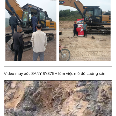
Video máy xúc SANY SY375H làm việc mỏ đá Lương sơn