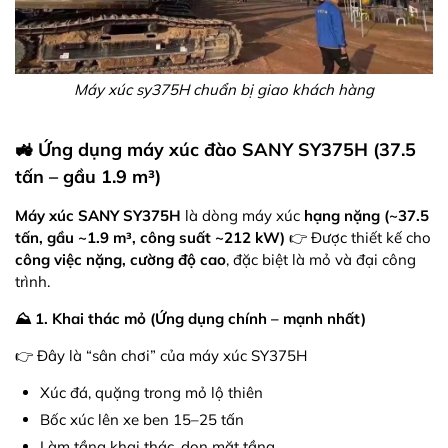
Máy xúc sy375H chuẩn bị giao khách hàng
🚜 Ứng dụng máy xúc đào SANY SY375H (37.5
tấn – gầu 1.9 m³)
Máy xúc SANY SY375H
là dòng máy xúc
hạng nặng (~37.5
tấn, gầu ~1.9 m³, công suất ~212 kW)
👉 Được thiết kế cho
công việc nặng, cường độ cao
, đặc biệt là mỏ và đại công
trình.
⛰️ 1. Khai thác mỏ (Ứng dụng chính – mạnh nhất)
👉 Đây là “sân chơi” của máy xúc SY375H
Xúc đá, quặng trong mỏ lộ thiên
Bốc xúc lên xe ben 15–25 tấn
Làm tầng khai thác, dọn mặt tầng