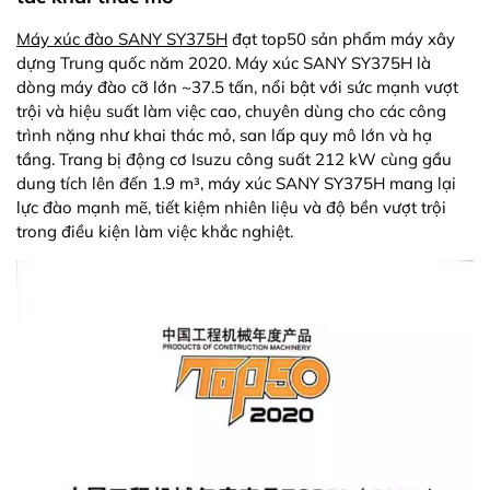
Máy xúc đào SANY SY375H
đạt top50 sản phẩm máy xây
dựng Trung quốc năm 2020. Máy xúc SANY SY375H là
dòng máy đào cỡ lớn ~37.5 tấn, nổi bật với sức mạnh vượt
trội và hiệu suất làm việc cao, chuyên dùng cho các công
trình nặng như khai thác mỏ, san lấp quy mô lớn và hạ
tầng. Trang bị động cơ Isuzu công suất 212 kW cùng gầu
dung tích lên đến 1.9 m³, máy xúc SANY SY375H mang lại
lực đào mạnh mẽ, tiết kiệm nhiên liệu và độ bền vượt trội
trong điều kiện làm việc khắc nghiệt.