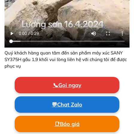
Quý khách hàng quan tâm đến sản phẩm máy xúc SANY
SY375H gầu 1,9 khối vui lòng liên hệ với chúng tôi để được
phục vụ
📞
Gọi ngay
💬
Chat Zalo
📑
Báo giá