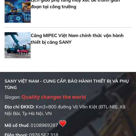
đoạn tại công trường
Cảng MIPEC Việt Nam chính thức vận hành
thiết bị cảng SANY
SANY VIỆT NAM - CUNG CẤP, BẢO HÀNH THIẾT BỊ VÀ PHỤ
TÙNG
Slogan:
Địa chỉ ĐKKD:
Km3+800 đường Võ Văn Kiệt (BTL-NB), Xã
Nội Bài, Tp Hà Nội, VN
Mã số thuế
: 0108969287
Điện thoại:
0976.567.318