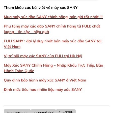
Tham khảo các bài viết về máy xúc SANY
Mua máy xúc đào SANY chính hãng, bán giá tốt nhất !!!
Phụ tùng máy xúc đào SANY chính hãng từ FULI: chất
lượng - tin cậy - hiệu quả
FULI SANY : đại lý duy nhất bán máy xúc đào SANY tại
Việt Nam
Vị trí bãi máy xúc SANY của FULI tại Hà Nội
Máy Xúc SANY Chính Hãng – Nhập Khẩu Trực Tiếp, Bảo
Hành Toàn Quốc
Quy định bảo hành máy xúc SANY ở Việt Nam
Định mức tiêu hao nhiên liệu máy xúc SANY
#mayxucsany
# sanyglobal
# sy375h