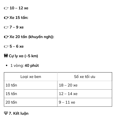
👉
10 – 12 xe
👉 Xe 15 tấn:
👉
7 – 9 xe
👉 Xe 20 tấn (khuyến nghị):
👉
5 – 6 xe
🚧 Cự ly xa (~5 km)
1 vòng:
40 phút
Loại xe ben
Số xe tối ưu
10 tấn
18 – 20 xe
15 tấn
12 – 14 xe
20 tấn
9 – 11 xe
💡 7. Kết luận