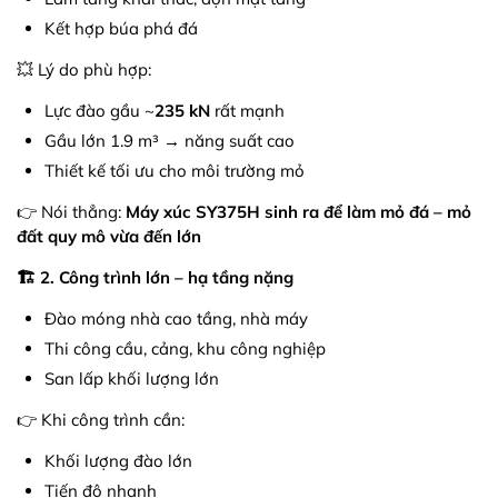
Kết hợp búa phá đá
💥 Lý do phù hợp:
Lực đào gầu ~
235 kN
rất mạnh
Gầu lớn 1.9 m³ → năng suất cao
Thiết kế tối ưu cho môi trường mỏ
👉 Nói thẳng:
Máy xúc SY375H sinh ra để làm mỏ đá – mỏ
đất quy mô vừa đến lớn
🏗️ 2. Công trình lớn – hạ tầng nặng
Đào móng nhà cao tầng, nhà máy
Thi công cầu, cảng, khu công nghiệp
San lấp khối lượng lớn
👉 Khi công trình cần:
Khối lượng đào lớn
Tiến độ nhanh