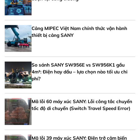
Cảng MIPEC Việt Nam chính thức vận hành
thiết bị cảng SANY
So sánh SANY SW956E vs SW956K1 gầu
4m³: Điện hay dầu – lựa chọn nào tối ưu chi
phí?
Mã lỗi 60 máy xúc SANY: Lỗi công tắc chuyển
tốc độ di chuyển (Switch Travel Speed Error)
Mã lỗi 39 máy xúc SANY: Điện trở cảm biến