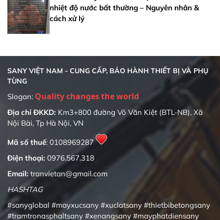
nhiệt độ nước bất thường – Nguyên nhân &
cách xử lý
SANY VIỆT NAM - CUNG CẤP, BẢO HÀNH THIẾT BỊ VÀ PHỤ
TÙNG
Quality changes the world
Slogan:
Địa chỉ ĐKKD:
Km3+800 đường Võ Văn Kiệt (BTL-NB), Xã
Nội Bài, Tp Hà Nội, VN
Mã số thuế
: 0108969287
Điện thoại:
0976.567.318
Email:
tranvietan@gmail.com
HASHTAG
#sanyglobal
#mayxucsany
#xuclatsany
#thietbibetongsany
#tramtronasphaltsany
#xenangsany
#mayphatdiensany