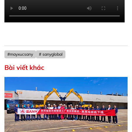
#mayxucsany
# sanyglobal
Bài viết khác