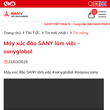
0
SANY VIỆT NAM ® - Cung cấp, Bảo hành Thiết bị và 
Trang chủ
TIN TỨC
Tin mới nhất !
Tin nóng
Máy xúc đào SANY làm việc -
sanyglobal
22/03/2025
Máy xúc đào SANY làm việc #sanyglobal #mayxucsany