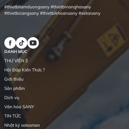
#thietbilamduongsany
#thietbinanghasany
#thietbicangsany
#thietbikhoansany
#xetaisany
DANH MỤC
THƯ VIỆN $
Hỏi Đáp Kiến Thức ?
Giới thiệu
Sản phẩm
Dịch vụ
Văn hóa SANY
TIN TỨC
Nhật ký salesman