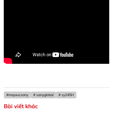
#mayxucsany
# sanyglobal
# sy245H
Bài viết khác