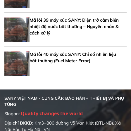
Mã lỗi 39 máy xúc SANY: Điện trở cảm biến
nhiệt độ nước bất thường – Nguyên nhân &
cách xử lý
Mã lỗi 40 máy xúc SANY: Chỉ số nhiên liệu
bất thường (Fuel Meter Error)
SANY VIỆT NAM - CUNG CẤP, BẢO HÀNH THIẾT BỊ VÀ PHỤ
TÙNG
Quality changes the world
Slogan:
Địa chỉ ĐKKD:
Km3+800 đường Võ Văn Kiệt (BTL-NB), Xã
Nội Bài, Tp Hà Nội, VN