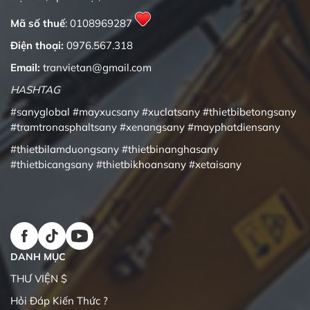
Mã số thuế
: 0108969287
Điện thoại:
0976.567.318
Email:
tranvietan@gmail.com
HASHTAG
#sanyglobal
#mayxucsany
#xuclatsany
#thietbibetongsany
#tramtronasphaltsany
#xenangsany
#mayphatdiensany
#thietbilamduongsany
#thietbinanghasany
#thietbicangsany
#thietbikhoansany
#xetaisany
DANH MỤC
THƯ VIỆN $
Hỏi Đáp Kiến Thức ?