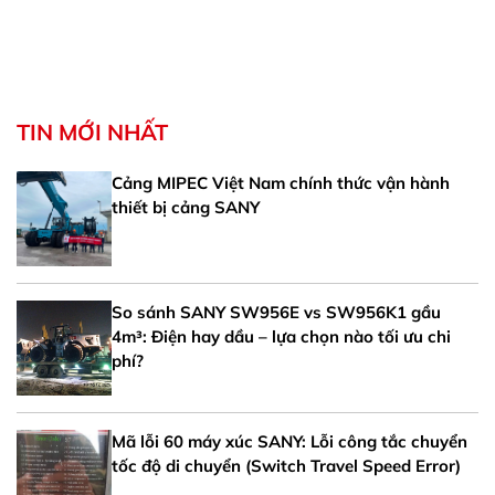
TIN MỚI NHẤT
Cảng MIPEC Việt Nam chính thức vận hành
thiết bị cảng SANY
So sánh SANY SW956E vs SW956K1 gầu
4m³: Điện hay dầu – lựa chọn nào tối ưu chi
phí?
Mã lỗi 60 máy xúc SANY: Lỗi công tắc chuyển
tốc độ di chuyển (Switch Travel Speed Error)