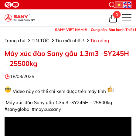
0
SANY VIỆT NAM ® - Cung cấp, Bảo hành Thiết bị và 
Trang chủ
TIN TỨC
Tin mới nhất !
Tin nóng
Máy xúc đào Sany gầu 1.3m3 -SY245H
– 25500kg
18/03/2025
Video này có thể chỉ xem được trên máy tính
Máy xúc đào Sany gầu 1.3m3 -SY245H – 25500kg
#sanyglobal #mayxucsany