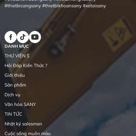
#thietbicangsany
#thietbikhoansany
#xetaisany
DANH MỤC
THƯ VIỆN $
Hỏi Đáp Kiến Thức ?
Giới thiệu
Sản phẩm
Dịch vụ
Văn hóa SANY
TIN TỨC
Nhật ký salesman
Cuộc sống muôn màu