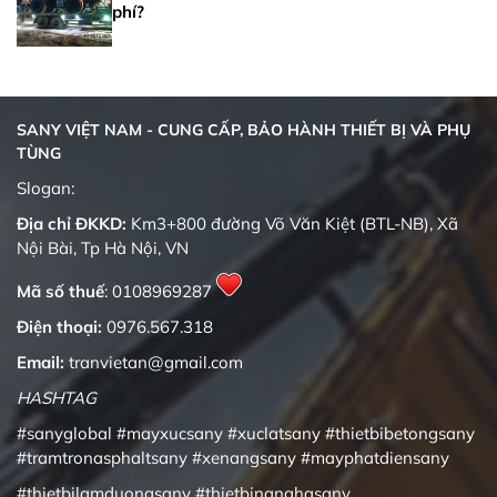
phí?
SANY VIỆT NAM - CUNG CẤP, BẢO HÀNH THIẾT BỊ VÀ PHỤ
TÙNG
Quality changes the world
Slogan:
Địa chỉ ĐKKD:
Km3+800 đường Võ Văn Kiệt (BTL-NB), Xã
Nội Bài, Tp Hà Nội, VN
Mã số thuế
: 0108969287
Điện thoại:
0976.567.318
Email:
tranvietan@gmail.com
HASHTAG
#sanyglobal
#mayxucsany
#xuclatsany
#thietbibetongsany
#tramtronasphaltsany
#xenangsany
#mayphatdiensany
#thietbilamduongsany
#thietbinanghasany