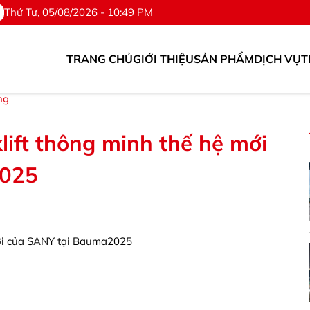
Thứ Tư, 05/08/2026 - 10:49 PM
TRANG CHỦ
GIỚI THIỆU
SẢN PHẨM
DỊCH VỤ
T
hụ tùng. ©Hotline: 0976.567.318
ng
klift thông minh thế hệ mới
2025
 mới của SANY tại Bauma2025