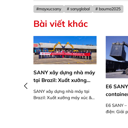
#mayxucsany
# sanyglobal
# bauma2025
Bài viết khác
SANY xây dựng nhà máy
tại Brazil: Xuất xưởng
E6 SANY
máy xúc & xe thương mại
SANY xây dựng nhà máy tại
container
đầu tiên
Brazil: Xuất xưởng máy xúc &
xanh, th
xe thương mại đầu tiên
E6 SANY – 
SANY
vận hành
điện: Giải
 công
đại
minh cho v
 tượng
hiện đại
 SY26C