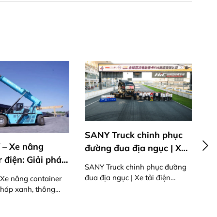
SANY Truck chinh phục
SA
 – Xe nâng
đường đua địa ngục | Xe
TR
 điện: Giải pháp
tải điện 870PS mạnh mẽ
SANY Truck chinh phục đường
ông minh cho
đua địa ngục | Xe tải điện
SA
Xe nâng container
 đường sắt hiện
870PS mạnh mẽ
& 
 pháp xanh, thông
ận hành đường sắt