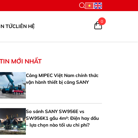
0
IN TỨC
LIÊN HỆ
TIN MỚI NHẤT
Cảng MIPEC Việt Nam chính thức
vận hành thiết bị cảng SANY
So sánh SANY SW956E vs
SW956K1 gầu 4m³: Điện hay dầu
– lựa chọn nào tối ưu chi phí?