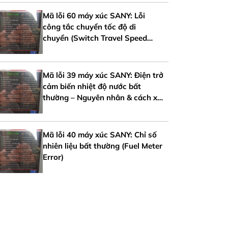
Mã lỗi 60 máy xúc SANY: Lỗi
công tắc chuyển tốc độ di
chuyển (Switch Travel Speed
Error)
Mã lỗi 39 máy xúc SANY: Điện trở
cảm biến nhiệt độ nước bất
thường – Nguyên nhân & cách xử
lý
Mã lỗi 40 máy xúc SANY: Chỉ số
nhiên liệu bất thường (Fuel Meter
Error)