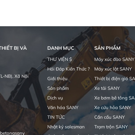
HIẾT BỊ VÀ
DANH MỤC
SẢN PHẨM
THƯ VIỆN $
Máy xúc đào SANY
Hỏi Đáp Kiến Thức ?
Máy xúc lật SANY
L-NB), Xã Nội
Giới thiệu
Thiết bị điện gió S
Sản phẩm
Xe tải SANY
Dịch vụ
Xe bơm bê tông S
Văn hóa SANY
Xe cứu hỏa SANY
TIN TỨC
Cần cẩu SANY
Nhật ký salesman
Trạm trộn SANY
ibetongsany