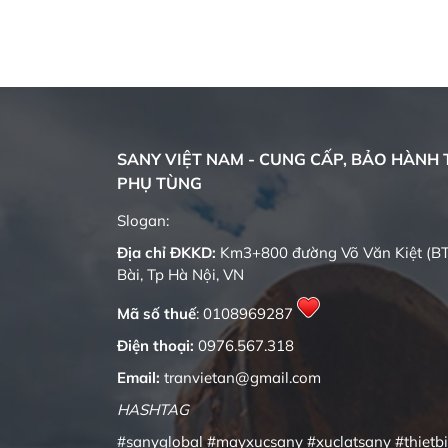
 đài
 dưới biểu
Lâu đài
SANY VIỆT NAM - CUNG CẤP, BẢO HÀNH T
PHỤ TÙNG
Quality changes the world
Slogan:
Địa chỉ ĐKKD:
Km3+800 đường Võ Văn Kiệt (BT
Bài, Tp Hà Nội, VN
Mã số thuế
: 0108969287
Điện thoại:
0976.567.318
Email:
tranvietan@gmail.com
HASHTAG
#sanyglobal
#mayxucsany
#xuclatsany
#thietb