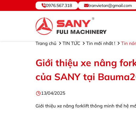
0976.567.318
tranvietan@gmail.com
SANY VIỆT NAM ® - Cung cấp, Bảo hành Thiết bị và P
Trang chủ
TIN TỨC
Tin mới nhất !
Tin nó
Giới thiệu xe nâng for
của SANY tại Bauma
13/04/2025
Giới thiệu xe nâng forklift thông minh thế hệ