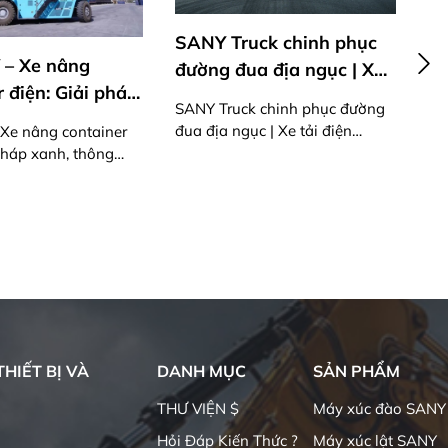
SANY Truck chinh phục
SANY Việt
âng
đường đua địa ngục | Xe
TRI ÂN &
Giải pháp
tải điện 870PS mạnh mẽ
SANY Truck chinh phục đường
h cho
đua địa ngục | Xe tải điện
SANY Việt N
container
sắt hiện
870PS mạnh mẽ
& TIẾP BƯỚ
, thông
đường sắt
HIẾT BỊ VÀ
DANH MỤC
SẢN PHẨM
THƯ VIỆN $
Máy xúc đào SANY
Hỏi Đáp Kiến Thức ?
Máy xúc lật SANY