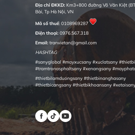
Địa chỉ ĐKKD:
Km3+800 đường Võ Văn Kiệt (BT
Bài, Tp Hà Nội, VN
Mã số thuế
: 0108969287
Điện thoại:
0976.567.318
Email:
tranvietan@gmail.com
HASHTAG
#sanyglobal
#mayxucsany
#xuclatsany
#thietb
#tramtronasphaltsany
#xenangsany
#mayphat
#thietbilamduongsany
#thietbinanghasany
#thietbicangsany
#thietbikhoansany
#xetaisan