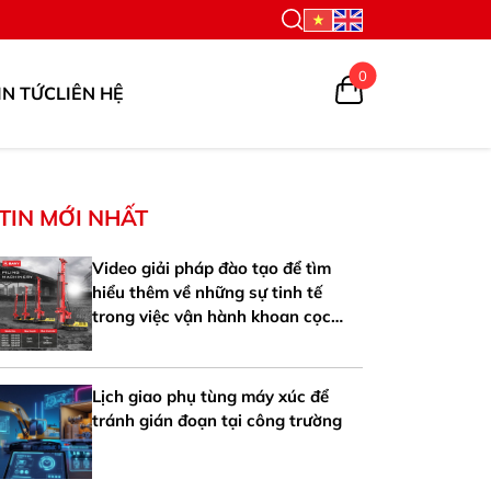
0
IN TỨC
LIÊN HỆ
TIN MỚI NHẤT
Video giải pháp đào tạo để tìm
hiểu thêm về những sự tinh tế
trong việc vận hành khoan cọc
nhồi SANY SR125-V
Lịch giao phụ tùng máy xúc để
tránh gián đoạn tại công trường