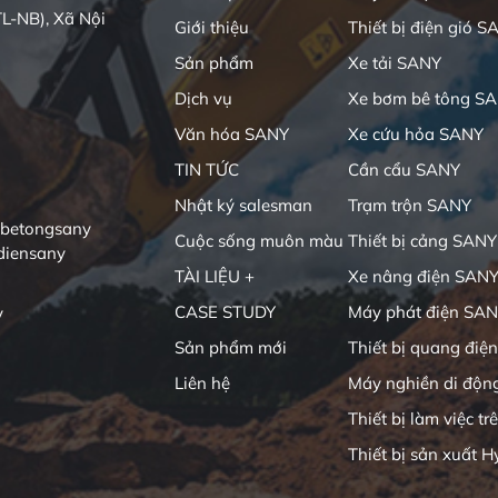
L-NB), Xã Nội
Giới thiệu
Thiết bị điện gió S
Sản phẩm
Xe tải SANY
Dịch vụ
Xe bơm bê tông S
Văn hóa SANY
Xe cứu hỏa SANY
TIN TỨC
Cần cẩu SANY
Nhật ký salesman
Trạm trộn SANY
ibetongsany
Cuộc sống muôn màu
Thiết bị cảng SANY
diensany
TÀI LIỆU +
Xe nâng điện SAN
CASE STUDY
Máy phát điện SA
y
Sản phẩm mới
Thiết bị quang điện
Liên hệ
Máy nghiền di độn
Thiết bị làm việc tr
Thiết bị sản xuất H