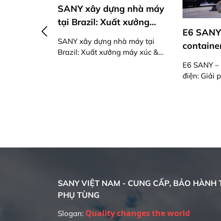
SANY xây dựng nhà máy
tại Brazil: Xuất xưởng
E6 SANY – Xe n
máy xúc & xe thương mại
SANY xây dựng nhà máy tại
container điện: 
đầu tiên
Brazil: Xuất xưởng máy xúc &
xanh, thông min
xe thương mại đầu tiên
E6 SANY – Xe nâng 
vận hành đường 
điện: Giải pháp xanh
đại
minh cho vận hành 
hiện đại
u
SANY VIỆT NAM - CUNG CẤP, BẢO HÀNH T
PHỤ TÙNG
Quality changes the world
Slogan: