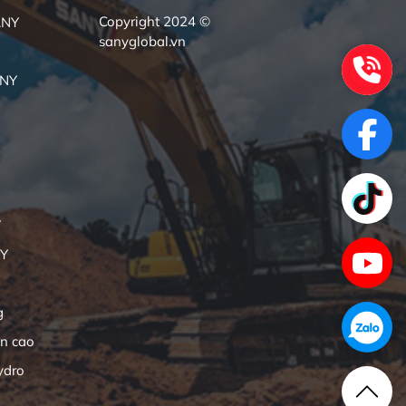
Copyright 2024 ©
ANY
sanyglobal.vn
ANY
Y
NY
g
ên cao
ydro