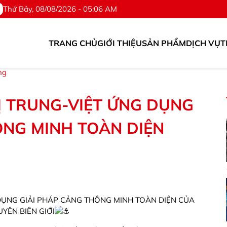
Thứ Bảy, 08/08/2026 - 05:06 AM
TRANG CHỦ
GIỚI THIỆU
SẢN PHẨM
DỊCH VỤ
T
 tùng. ©Hotline: 0976.567.318
ng
 TRUNG-VIỆT ỨNG DỤNG
ÔNG MINH TOÀN DIỆN
DỤNG GIẢI PHÁP CẢNG THÔNG MINH TOÀN DIỆN CỦA
YÊN BIÊN GIỚI