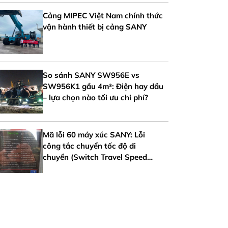
Cảng MIPEC Việt Nam chính thức
vận hành thiết bị cảng SANY
So sánh SANY SW956E vs
SW956K1 gầu 4m³: Điện hay dầu
– lựa chọn nào tối ưu chi phí?
Mã lỗi 60 máy xúc SANY: Lỗi
công tắc chuyển tốc độ di
chuyển (Switch Travel Speed
Error)