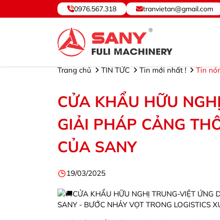
0976.567.318
tranvietan@gmail.com
SANY VIỆT NAM ® - Cung cấp, Bảo hành Thiết bị và Phụ
Trang chủ
TIN TỨC
Tin mới nhất !
Tin nó
CỬA KHẨU HỮU NGHỊ
GIẢI PHÁP CẢNG TH
CỦA SANY
19/03/2025
CỬA KHẨU HỮU NGHỊ TRUNG-VIỆT ỨNG 
SANY - BƯỚC NHẢY VỌT TRONG LOGISTICS XU