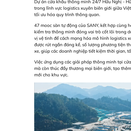
Dự án cửa khẩu thông minh 24/7 Hữu Nghị - 
trong lĩnh vực logistics xuyên biên giới giữa V
tối ưu hóa quy trình thông quan.
47 mooc sàn tự động của SANY, kết hợp cùng hệ
kiểm tra thông minh đóng vai trò cốt lõi trong
vị vệ tinh để cách mạng hóa mô hình logistics 
được rút ngắn đáng kể, số lượng phương tiện t
xe, giúp các doanh nghiệp tiết kiệm thời gian, tố
Việc ứng dụng các giải pháp thông minh tại cử
mà còn thúc đẩy thương mại biên giới, tạo thêm
mới cho khu vực.