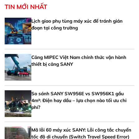
TIN MỚI NHẤT
Lịch giao phụ tùng máy xúc để tránh gián
đoạn tại công trường
Cảng MIPEC Việt Nam chính thức vận hành
thiết bị cảng SANY
So sánh SANY SW956E vs SW956K1 gầu
4m³: Điện hay dầu – lựa chọn nào tối ưu chi
phí?
Mã lỗi 60 máy xúc SANY: Lỗi công tắc chuyển
tốc độ di chuyển (Switch Travel Speed Error)