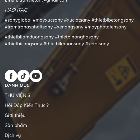
HASHTAG
#sanyglobal
#mayxucsany
#xuclatsany
#thietbibetongsany
#tramtronasphaltsany
#xenangsany
#mayphatdiensany
#thietbilamduongsany
#thietbinanghasany
#thietbicangsany
#thietbikhoansany
#xetaisany
DANH MỤC
THƯ VIỆN $
Hỏi Đáp Kiến Thức ?
Giới thiệu
Sản phẩm
Dịch vụ