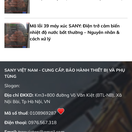
Mã lỗi 39 máy xúc SANY: Điện trở cảm biến
nhiệt độ nước bất thường – Nguyên nhân &
cách xử lý
SANY VIỆT NAM - CUNG CẤP, BẢO HÀNH THIẾT BỊ VÀ PHỤ
TÙNG
Quality changes the world
Slogan:
Địa chỉ ĐKKD:
Km3+800 đường Võ Văn Kiệt (BTL-NB), Xã
Nội Bài, Tp Hà Nội, VN
Mã số thuế
: 0108969287
Điện thoại:
0976.567.318
Email:
tranvietan@gmail.com