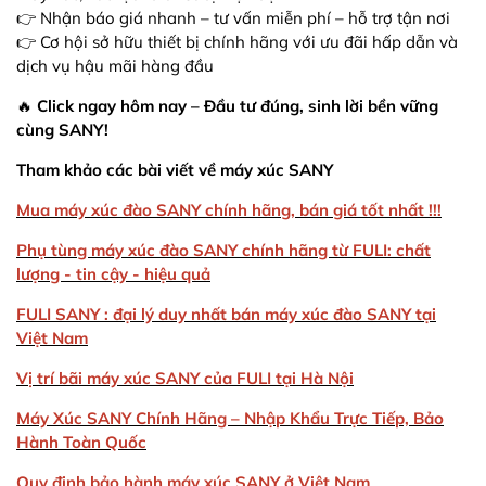
👉 Nhận báo giá nhanh – tư vấn miễn phí – hỗ trợ tận nơi
👉 Cơ hội sở hữu thiết bị chính hãng với ưu đãi hấp dẫn và
dịch vụ hậu mãi hàng đầu
🔥
Click ngay hôm nay – Đầu tư đúng, sinh lời bền vững
cùng SANY!
Tham khảo các bài viết về máy xúc SANY
Mua máy xúc đào SANY chính hãng, bán giá tốt nhất !!!
Phụ tùng máy xúc đào SANY chính hãng từ FULI: chất
lượng - tin cậy - hiệu quả
FULI SANY : đại lý duy nhất bán máy xúc đào SANY tại
Việt Nam
Vị trí bãi máy xúc SANY của FULI tại Hà Nội
Máy Xúc SANY Chính Hãng – Nhập Khẩu Trực Tiếp, Bảo
Hành Toàn Quốc
Quy định bảo hành máy xúc SANY ở Việt Nam