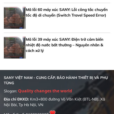
Mã lỗi 60 máy xúc SANY: Lỗi công tắc chuyển
tốc độ di chuyển (Switch Travel Speed Error)
Mã lỗi 39 máy xúc SANY: Điện trở cảm biến
nhiệt độ nước bất thường – Nguyên nhân &
cách xử lý
SANY VIỆT NAM - CUNG CẤP, BẢO HÀNH THIẾT BỊ VÀ PHỤ
TÙNG
Slogan:
Địa chỉ ĐKKD:
Km3+800 đường Võ Văn Kiệt (BTL-NB), Xã
Nội Bài, Tp Hà Nội, VN