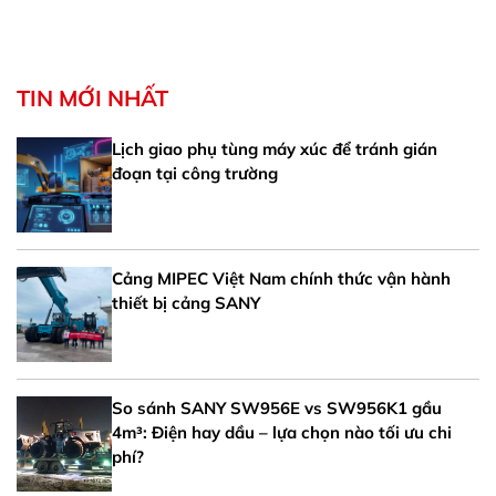
TIN MỚI NHẤT
Lịch giao phụ tùng máy xúc để tránh gián
đoạn tại công trường
Cảng MIPEC Việt Nam chính thức vận hành
thiết bị cảng SANY
So sánh SANY SW956E vs SW956K1 gầu
4m³: Điện hay dầu – lựa chọn nào tối ưu chi
phí?