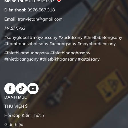
Mã số thuế
: 0108969287
Điện thoại:
0976.567.318
Email:
tranvietan@gmail.com
HASHTAG
#sanyglobal
#mayxucsany
#xuclatsany
#thietbibetongsany
#tramtronasphaltsany
#xenangsany
#mayphatdiensany
#thietbilamduongsany
#thietbinanghasany
#thietbicangsany
#thietbikhoansany
#xetaisany
DANH MỤC
THƯ VIỆN $
Hỏi Đáp Kiến Thức ?
Giới thiệu