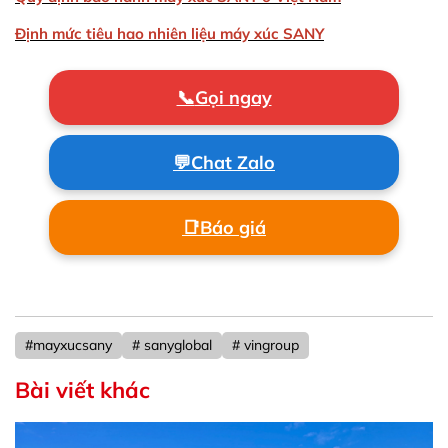
Định mức tiêu hao nhiên liệu máy xúc SANY
📞
Gọi ngay
💬
Chat Zalo
📑
Báo giá
#mayxucsany
# sanyglobal
# vingroup
Bài viết khác