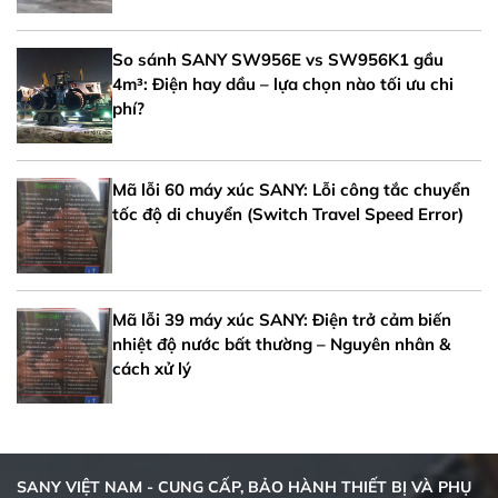
So sánh SANY SW956E vs SW956K1 gầu
4m³: Điện hay dầu – lựa chọn nào tối ưu chi
phí?
Mã lỗi 60 máy xúc SANY: Lỗi công tắc chuyển
tốc độ di chuyển (Switch Travel Speed Error)
Mã lỗi 39 máy xúc SANY: Điện trở cảm biến
nhiệt độ nước bất thường – Nguyên nhân &
cách xử lý
SANY VIỆT NAM - CUNG CẤP, BẢO HÀNH THIẾT BỊ VÀ PHỤ