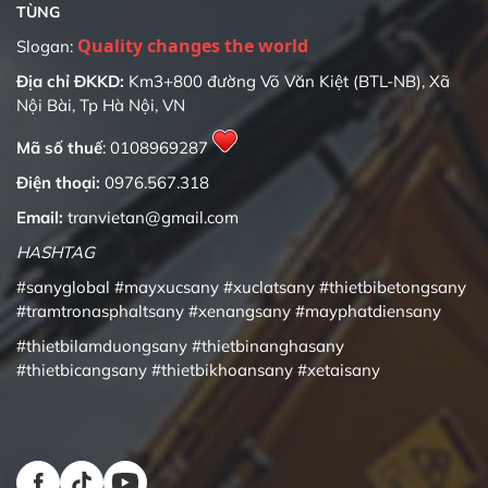
TÙNG
Quality changes the world
Slogan:
Địa chỉ ĐKKD:
Km3+800 đường Võ Văn Kiệt (BTL-NB), Xã
Nội Bài, Tp Hà Nội, VN
Mã số thuế
: 0108969287
Điện thoại:
0976.567.318
Email:
tranvietan@gmail.com
HASHTAG
#sanyglobal
#mayxucsany
#xuclatsany
#thietbibetongsany
#tramtronasphaltsany
#xenangsany
#mayphatdiensany
#thietbilamduongsany
#thietbinanghasany
#thietbicangsany
#thietbikhoansany
#xetaisany