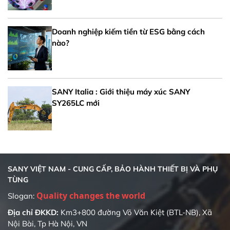
Doanh nghiệp kiếm tiền từ ESG bằng cách
nào?
SANY Italia : Giới thiệu máy xúc SANY
SY265LC mới
SANY VIỆT NAM - CUNG CẤP, BẢO HÀNH THIẾT BỊ VÀ PHỤ
TÙNG
Quality changes the world
Slogan:
Địa chỉ ĐKKD:
Km3+800 đường Võ Văn Kiệt (BTL-NB), Xã
Nội Bài, Tp Hà Nội, VN