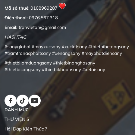
Mã số thuế
: 0108969287
Điện thoại:
0976.567.318
Email:
tranvietan@gmail.com
HASHTAG
#sanyglobal
#mayxucsany
#xuclatsany
#thietbibetongsany
#tramtronasphaltsany
#xenangsany
#mayphatdiensany
#thietbilamduongsany
#thietbinanghasany
#thietbicangsany
#thietbikhoansany
#xetaisany
DANH MỤC
THƯ VIỆN $
Hỏi Đáp Kiến Thức ?