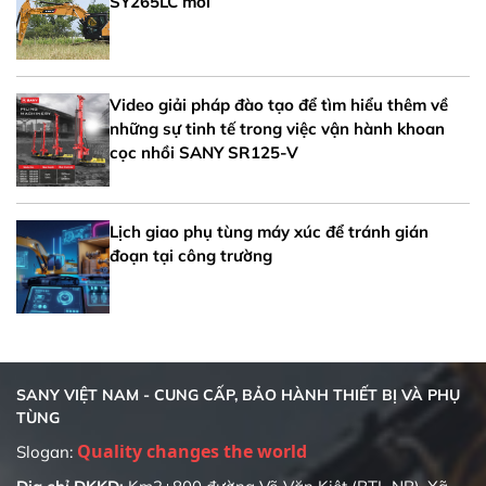
SY265LC mới
Video giải pháp đào tạo để tìm hiểu thêm về
những sự tinh tế trong việc vận hành khoan
cọc nhồi SANY SR125-V
Lịch giao phụ tùng máy xúc để tránh gián
đoạn tại công trường
SANY VIỆT NAM - CUNG CẤP, BẢO HÀNH THIẾT BỊ VÀ PHỤ
TÙNG
Quality changes the world
Slogan: