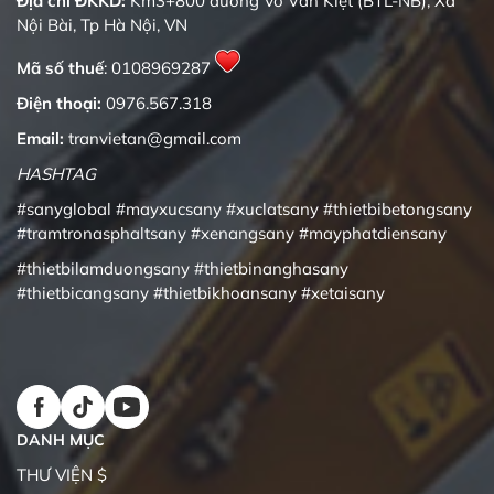
Địa chỉ ĐKKD:
Km3+800 đường Võ Văn Kiệt (BTL-NB), Xã
Nội Bài, Tp Hà Nội, VN
Mã số thuế
: 0108969287
Điện thoại:
0976.567.318
Email:
tranvietan@gmail.com
HASHTAG
#sanyglobal
#mayxucsany
#xuclatsany
#thietbibetongsany
#tramtronasphaltsany
#xenangsany
#mayphatdiensany
#thietbilamduongsany
#thietbinanghasany
#thietbicangsany
#thietbikhoansany
#xetaisany
DANH MỤC
THƯ VIỆN $