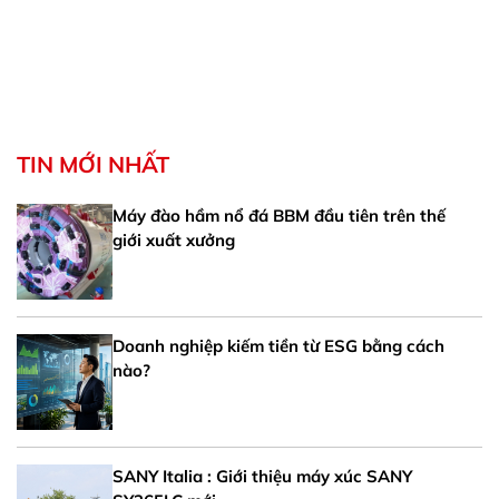
TIN MỚI NHẤT
Máy đào hầm nổ đá BBM đầu tiên trên thế
giới xuất xưởng
Doanh nghiệp kiếm tiền từ ESG bằng cách
nào?
SANY Italia : Giới thiệu máy xúc SANY