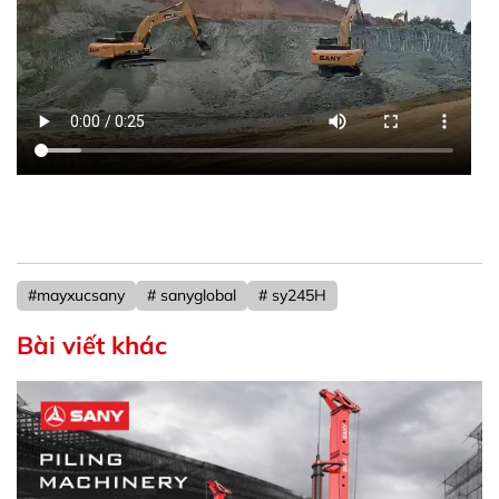
#mayxucsany
# sanyglobal
# sy245H
Bài viết khác