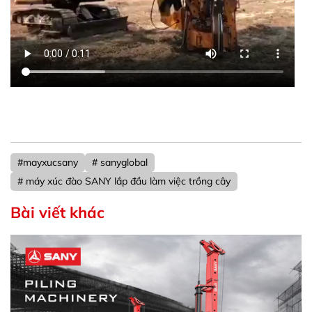
#mayxucsany
# sanyglobal
# máy xúc đào SANY lắp đầu làm việc trồng cây
Bài viết khác