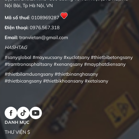
Nội Bài, Tp Hà Nội, VN
Mã số thuế
: 0108969287
Điện thoại:
0976.567.318
Email:
tranvietan@gmail.com
HASHTAG
#sanyglobal
#mayxucsany
#xuclatsany
#thietbibetongsany
#tramtronasphaltsany
#xenangsany
#mayphatdiensany
#thietbilamduongsany
#thietbinanghasany
#thietbicangsany
#thietbikhoansany
#xetaisany
DANH MỤC
THƯ VIỆN $