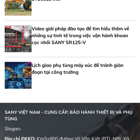
Video giải pháp đào tạo để tìm hiểu thêm về
những sự tinh tế trong việc vận hành khoan
cọc nhồi SANY SR125-V
Lịch giao phụ tùng máy xúc để tránh gián
đoạn tại công trường
SANY VIỆT NAM - CUNG CẤP, BẢO HÀNH THIẾT BỊ VÀ PHỤ
TÙNG
Quality changes the world
Slogan:
Địa chỉ ĐKKD:
Km3+800 đường Võ Văn Kiệt (BTL-NB), Xã