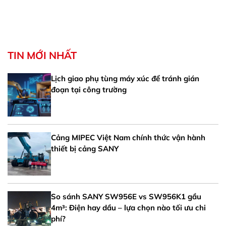
TIN MỚI NHẤT
Lịch giao phụ tùng máy xúc để tránh gián
đoạn tại công trường
Cảng MIPEC Việt Nam chính thức vận hành
thiết bị cảng SANY
So sánh SANY SW956E vs SW956K1 gầu
4m³: Điện hay dầu – lựa chọn nào tối ưu chi
phí?