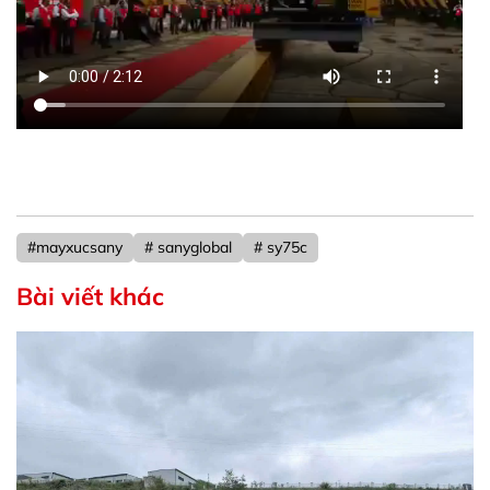
#mayxucsany
# sanyglobal
# sy75c
Bài viết khác