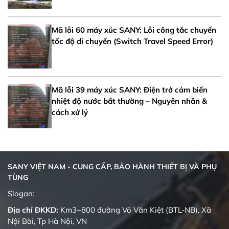
Mã lỗi 60 máy xúc SANY: Lỗi công tắc chuyển
tốc độ di chuyển (Switch Travel Speed Error)
Mã lỗi 39 máy xúc SANY: Điện trở cảm biến
nhiệt độ nước bất thường – Nguyên nhân &
cách xử lý
SANY VIỆT NAM - CUNG CẤP, BẢO HÀNH THIẾT BỊ VÀ PHỤ
TÙNG
Quality changes the world
Slogan:
Địa chỉ ĐKKD:
Km3+800 đường Võ Văn Kiệt (BTL-NB), Xã
Nội Bài, Tp Hà Nội, VN