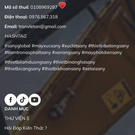
Mã số thuế
: 0108969287
Điện thoại:
0976.567.318
Email:
tranvietan@gmail.com
HASHTAG
#sanyglobal
#mayxucsany
#xuclatsany
#thietbibetongsany
#tramtronasphaltsany
#xenangsany
#mayphatdiensany
#thietbilamduongsany
#thietbinanghasany
#thietbicangsany
#thietbikhoansany
#xetaisany
DANH MỤC
THƯ VIỆN $
Hỏi Đáp Kiến Thức ?