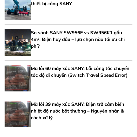
thiết bị cảng SANY
So sánh SANY SW956E vs SW956K1 gầu
4m³: Điện hay dầu – lựa chọn nào tối ưu chi
phí?
Mã lỗi 60 máy xúc SANY: Lỗi công tắc chuyển
tốc độ di chuyển (Switch Travel Speed Error)
Mã lỗi 39 máy xúc SANY: Điện trở cảm biến
nhiệt độ nước bất thường – Nguyên nhân &
cách xử lý