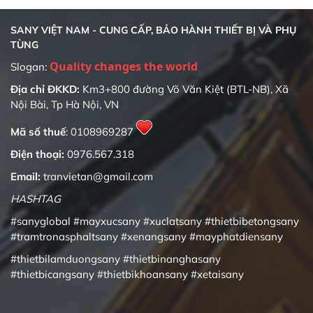
SANY VIỆT NAM - CUNG CẤP, BẢO HÀNH THIẾT BỊ VÀ PHỤ
TÙNG
Quality changes the world
Slogan:
Địa chỉ ĐKKD:
Km3+800 đường Võ Văn Kiệt (BTL-NB), Xã
Nội Bài, Tp Hà Nội, VN
Mã số thuế
: 0108969287
Điện thoại:
0976.567.318
Email:
tranvietan@gmail.com
HASHTAG
#sanyglobal
#mayxucsany
#xuclatsany
#thietbibetongsany
#tramtronasphaltsany
#xenangsany
#mayphatdiensany
#thietbilamduongsany
#thietbinanghasany
#thietbicangsany
#thietbikhoansany
#xetaisany