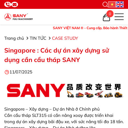
0
SANY VIỆT NAM ® - Cung cấp, Bảo hành Thiết bị và Ph
Trang chủ
TIN TỨC
CASE STUDY
Singapore : Các dự án xây dựng sử
dụng cần cẩu tháp SANY
11/07/2025
Singapore – Xây dựng – Dự án Nhà ở Chính phủ
Cần cẩu tháp SLT315 có cần nâng xoay được triển khai
trong dự án xây dựng bãi đậu xe, với sức nâng tối đa 18 tấn.
Singapore – Xây dựng – Dự án Nhà dưỡng lão