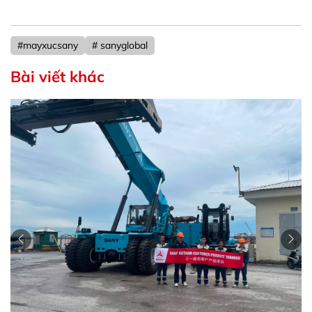
#mayxucsany
# sanyglobal
Bài viết khác