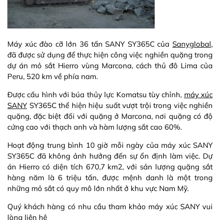
Máy xúc đào cỡ lớn 36 tấn SANY SY365C của
Sanyglobal
,
đã được sử dụng để thực hiện công việc nghiền quặng trong
dự án mỏ sắt Hierro vùng Marcona, cách thủ đô Lima của
Peru, 520 km về phía nam.
Được cấu hình với búa thủy lực Komatsu tùy chỉnh,
máy xúc
SANY
SY365C thể hiện hiệu suất vượt trội trong việc nghiền
quặng, đặc biệt đối với quặng ở Marcona, nơi quặng có độ
cứng cao với thạch anh và hàm lượng sắt cao 60%.
Hoạt động trung bình 10 giờ mỗi ngày của máy xúc SANY
SY365C đã không ảnh hưởng đến sự ổn định làm việc. Dự
án Hierro có diện tích 670,7 km2, với sản lượng quặng sắt
hàng năm là 6 triệu tấn, được mệnh danh là một trong
những mỏ sắt có quy mô lớn nhất ở khu vực Nam Mỹ.
Quý khách hàng có nhu cầu tham khảo máy xúc SANY vui
lòng liên hệ