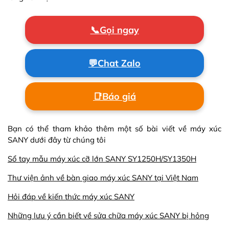
📞
Gọi ngay
💬
Chat Zalo
📑
Báo giá
Bạn có thể tham khảo thêm một số bài viết về máy xúc
SANY dưới đây từ chúng tôi
Sổ tay mẫu máy xúc cỡ lớn SANY SY1250H/SY1350H
Thư viện ảnh về bàn giao máy xúc SANY tại Việt Nam
Hỏi đáp về kiến thức máy xúc SANY
Những lưu ý cần biết về sửa chữa máy xúc SANY bị hỏng