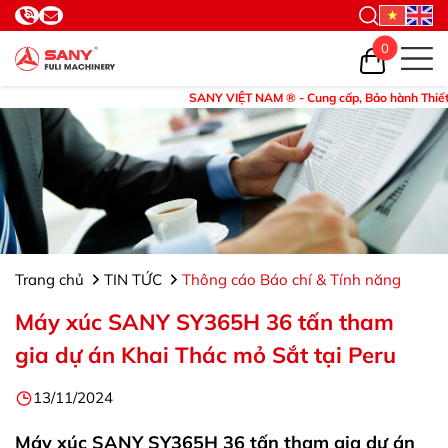
0
SANY VIỆT NAM ® - Cung cấp, Bảo hành Thiết bị v
Trang chủ
TIN TỨC
Thông cáo Báo chí & Tính năng
Máy xúc SANY SY365H 36 tấn tham
gia dự án Khai Thác mỏ Sắt tại Peru
13/11/2024
Máy xúc SANY SY365H 36 tấn tham gia dự án