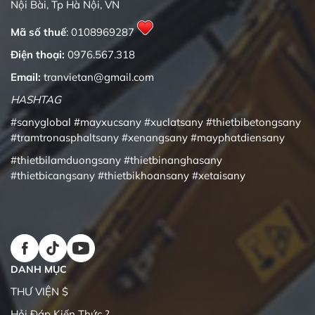
Nội Bài, Tp Hà Nội, VN
Mã số thuế
: 0108969287
Điện thoại:
0976.567.318
Email:
tranvietan@gmail.com
HASHTAG
#sanyglobal
#mayxucsany
#xuclatsany
#thietbibetongsany
#tramtronasphaltsany
#xenangsany
#mayphatdiensany
#thietbilamduongsany
#thietbinanghasany
#thietbicangsany
#thietbikhoansany
#xetaisany
DANH MỤC
THƯ VIỆN $
Hỏi Đáp Kiến Thức ?