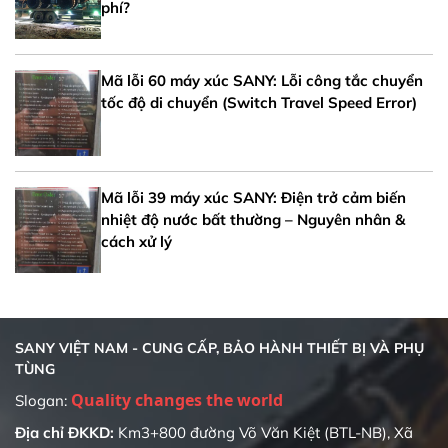
phí?
Mã lỗi 60 máy xúc SANY: Lỗi công tắc chuyển
tốc độ di chuyển (Switch Travel Speed Error)
Mã lỗi 39 máy xúc SANY: Điện trở cảm biến
nhiệt độ nước bất thường – Nguyên nhân &
cách xử lý
SANY VIỆT NAM - CUNG CẤP, BẢO HÀNH THIẾT BỊ VÀ PHỤ
TÙNG
Quality changes the world
Slogan:
Địa chỉ ĐKKD:
Km3+800 đường Võ Văn Kiệt (BTL-NB), Xã