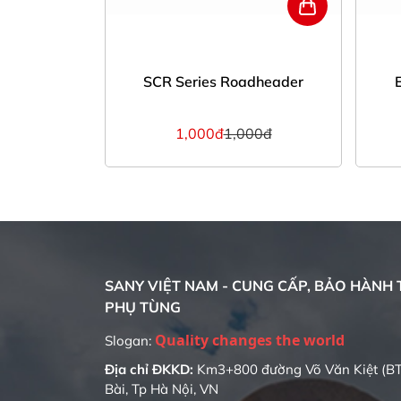
dheader
SCR Series Roadheader
00đ
1,000đ
1,000đ
SANY VIỆT NAM - CUNG CẤP, BẢO HÀNH T
PHỤ TÙNG
Quality changes the world
Slogan:
Địa chỉ ĐKKD:
Km3+800 đường Võ Văn Kiệt (BT
Bài, Tp Hà Nội, VN