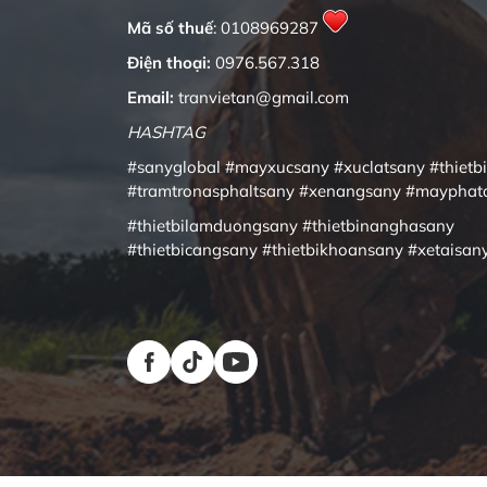
Mã số thuế
: 0108969287
Điện thoại:
0976.567.318
Email:
tranvietan@gmail.com
HASHTAG
#sanyglobal
#mayxucsany
#xuclatsany
#thietb
#tramtronasphaltsany
#xenangsany
#mayphat
#thietbilamduongsany
#thietbinanghasany
#thietbicangsany
#thietbikhoansany
#xetaisan