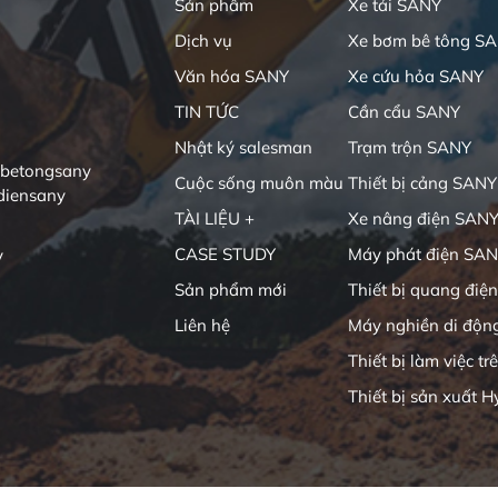
Sản phẩm
Xe tải SANY
Dịch vụ
Xe bơm bê tông S
Văn hóa SANY
Xe cứu hỏa SANY
TIN TỨC
Cần cẩu SANY
Nhật ký salesman
Trạm trộn SANY
ibetongsany
Cuộc sống muôn màu
Thiết bị cảng SANY
diensany
TÀI LIỆU +
Xe nâng điện SAN
CASE STUDY
Máy phát điện SA
y
Sản phẩm mới
Thiết bị quang điện
Liên hệ
Máy nghiền di độn
Thiết bị làm việc tr
Thiết bị sản xuất H