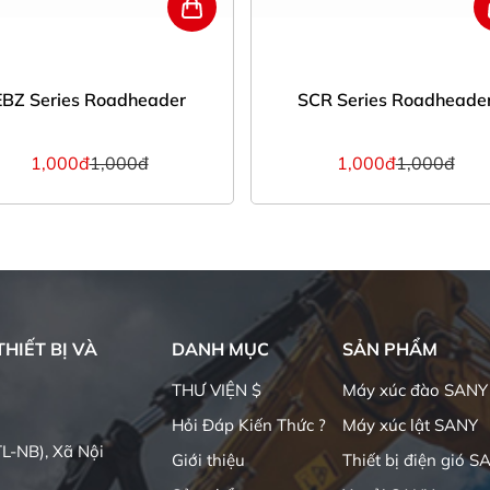
EBZ Series Roadheader
SCR Series Roadheade
1,000đ
1,000đ
1,000đ
1,000đ
HIẾT BỊ VÀ
DANH MỤC
SẢN PHẨM
THƯ VIỆN $
Máy xúc đào SANY
Hỏi Đáp Kiến Thức ?
Máy xúc lật SANY
L-NB), Xã Nội
Giới thiệu
Thiết bị điện gió S