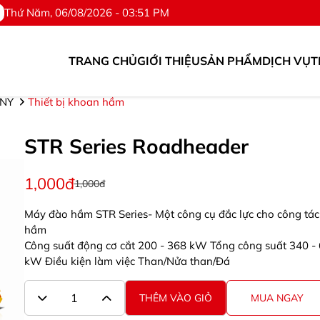
Thứ Năm, 06/08/2026 - 03:51 PM
TRANG CHỦ
GIỚI THIỆU
SẢN PHẨM
DỊCH VỤ
T
tùng. ©Hotline: 0976.567.318
ANY
Thiết bị khoan hầm
STR Series Roadheader
1,000đ
1,000đ
Máy đào hầm STR Series- Một công cụ đắc lực cho công tác
hầm
Công suất động cơ cắt 200 - 368 kW Tổng công suất 340 -
kW Điều kiện làm việc Than/Nửa than/Đá
THÊM VÀO GIỎ
MUA NGAY