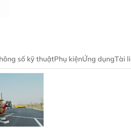
hông số kỹ thuật
Phụ kiện
Ứng dụng
Tài l