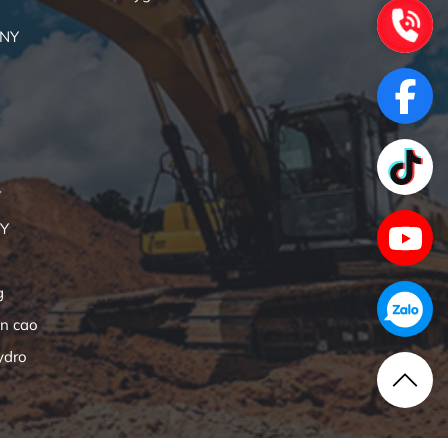
ANY
Y
NY
g
ên cao
ydro