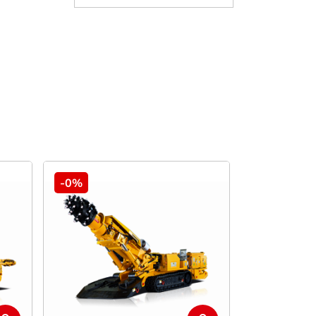
-0%
-0%