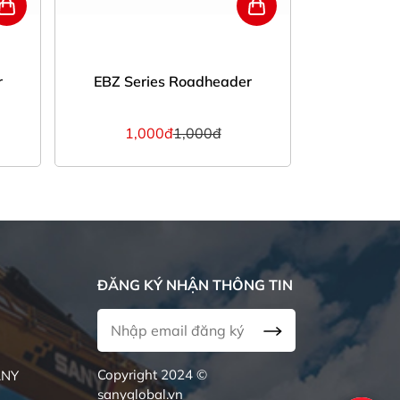
r
EBZ Series Roadheader
SCR Ser
1,000đ
1,000đ
1,0
ĐĂNG KÝ NHẬN THÔNG TIN
Copyright 2024 ©
ANY
sanyglobal.vn