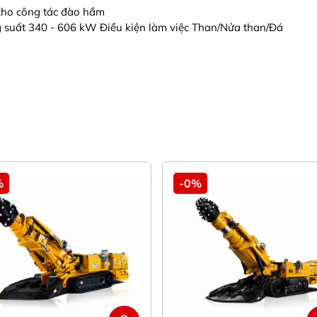
cho công tác đào hầm
 suất 340 - 606 kW Điều kiện làm việc Than/Nửa than/Đá
%
-0%