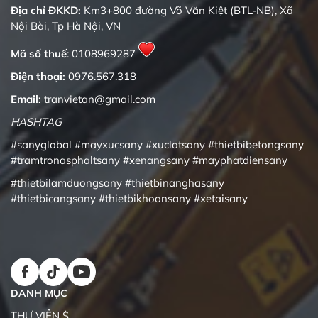
Địa chỉ ĐKKD:
Km3+800 đường Võ Văn Kiệt (BTL-NB), Xã
Nội Bài, Tp Hà Nội, VN
Mã số thuế
: 0108969287
Điện thoại:
0976.567.318
Email:
tranvietan@gmail.com
HASHTAG
#sanyglobal
#mayxucsany
#xuclatsany
#thietbibetongsany
#tramtronasphaltsany
#xenangsany
#mayphatdiensany
#thietbilamduongsany
#thietbinanghasany
#thietbicangsany
#thietbikhoansany
#xetaisany
DANH MỤC
THƯ VIỆN $