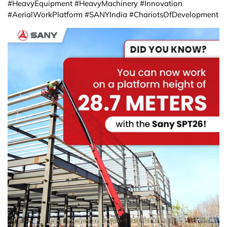
#HeavyEquipment #HeavyMachinery #Innovation
#AerialWorkPlatform #SANYIndia #ChariotsOfDevelopment