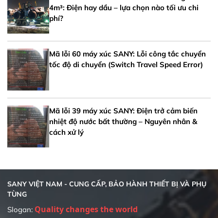
4m³: Điện hay dầu – lựa chọn nào tối ưu chi
phí?
Mã lỗi 60 máy xúc SANY: Lỗi công tắc chuyển
tốc độ di chuyển (Switch Travel Speed Error)
Mã lỗi 39 máy xúc SANY: Điện trở cảm biến
nhiệt độ nước bất thường – Nguyên nhân &
cách xử lý
SANY VIỆT NAM - CUNG CẤP, BẢO HÀNH THIẾT BỊ VÀ PHỤ
TÙNG
Quality changes the world
Slogan: