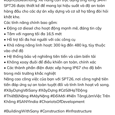
SPT26 được thiết kế để mang lại hiệu suất và độ an toàn
hàng đầu cho các dự án xây dựng và cơ sở hạ tầng đòi hỏi
khắt khe.
Các tính năng chính bao gồm:
• Động cơ diesel cho hoạt động mạnh mẽ, đáng tin cậy
• Tầm với ngang tối đa 16,5 mét
• Hỗ trợ tối đa hai người với các công cụ
• Khả năng nâng linh hoạt: 300 kg đến 480 kg, tùy thuộc
vào chế độ
• Hệ thống bảo vệ nghiêng tiên tiến và cảm biến tải
• Không xoay đuôi để điều khiển an toàn, chính xác
• Các thành phần điện được xếp hạng IP67 cho độ bền
trong môi trường khắc nghiệt
Nâng cao công việc của bạn với SPT26, nơi công nghệ tiên
tiến đáp ứng sự an toàn tuyệt đối và tính linh hoạt vô song.
#XâyDựngVớiSany #XâyDựng #CơSởHạTĐộng
#ThiếtBịNặng #MáyNặng #ĐổiMới #Nền TảngLàmViệc Trên
Không #SANYIndia #ChariotsOfDevelopment
#BuildingWithSany #Construction #Infrastructure