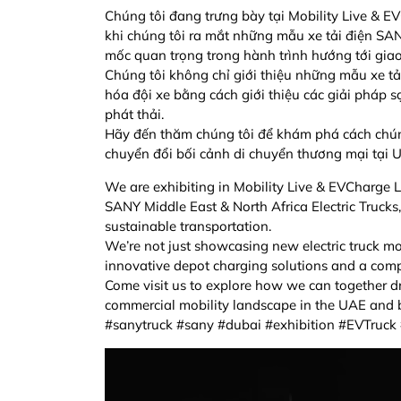
Chúng tôi đang trưng bày tại Mobility Live & 
khi chúng tôi ra mắt những mẫu xe tải điện SA
mốc quan trọng trong hành trình hướng tới gia
Chúng tôi không chỉ giới thiệu những mẫu xe t
hóa đội xe bằng cách giới thiệu các giải pháp 
phát thải.
Hãy đến thăm chúng tôi để khám phá cách chúng
chuyển đổi bối cảnh di chuyển thương mại tại 
We are exhibiting in Mobility Live & EVCharge Li
SANY Middle East & North Africa Electric Trucks
sustainable transportation.
We’re not just showcasing new electric truck mod
innovative depot charging solutions and a comp
Come visit us to explore how we can together dri
commercial mobility landscape in the UAE and 
#sanytruck #sany #dubai #exhibition #EVTruck 