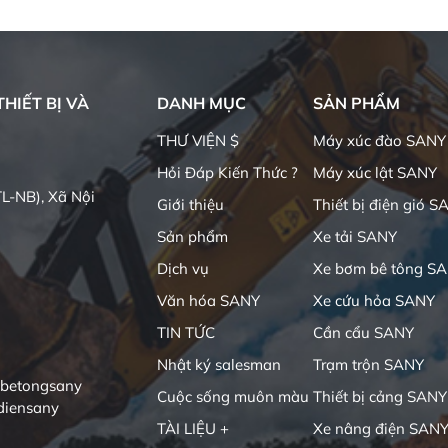
HIẾT BỊ VÀ
DANH MỤC
SẢN PHẨM
THƯ VIỆN $
Máy xúc đào SANY
Hỏi Đáp Kiến Thức ?
Máy xúc lật SANY
L-NB), Xã Nội
Giới thiệu
Thiết bị điện gió S
Sản phẩm
Xe tải SANY
Dịch vụ
Xe bơm bê tông S
Văn hóa SANY
Xe cứu hỏa SANY
TIN TỨC
Cần cẩu SANY
Nhật ký salesman
Trạm trộn SANY
ibetongsany
Cuộc sống muôn màu
Thiết bị cảng SANY
diensany
TÀI LIỆU +
Xe nâng điện SAN