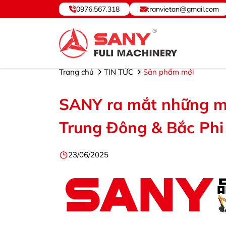
0976.567.318
tranvietan@gmail.com
SANY VIỆT NAM ® - Cung cấp, Bảo hành Thiết bị và 
Trang chủ
TIN TỨC
Sản phẩm mới
SANY ra mắt những mẫ
Trung Đông & Bắc Phi
23/06/2025