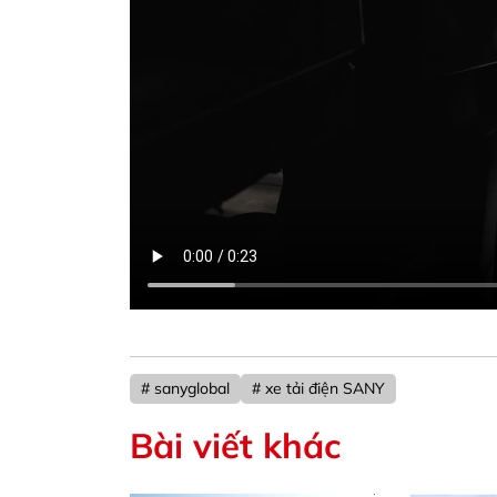
# sanyglobal
# xe tải điện SANY
Bài viết khác