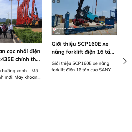
Giới thiệu SCP160E xe
n cọc nhồi điện
nâng forklift điện 16 tấn
435E chính thức
của SANY
Giới thiệu SCP160E xe nâng
ởng
forklift điện 16 tấn của SANY
u hướng xanh – Mở
ình mới: Máy khoan
iện SANY SR435E
 xuất xưởng
Gi
đ
2 
Nh
ch
SW