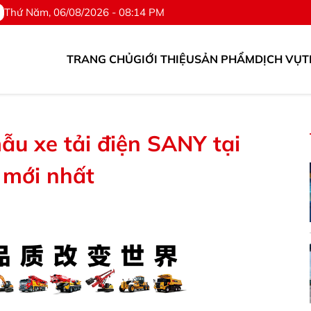
Thứ Năm, 06/08/2026 - 08:14 PM
TRANG CHỦ
GIỚI THIỆU
SẢN PHẨM
DỊCH VỤ
T
Phụ tùng. ©Hotline: 0976.567.318
u xe tải điện SANY tại
 mới nhất