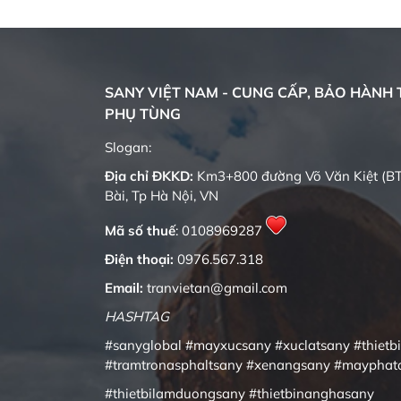
SANY VIỆT NAM - CUNG CẤP, BẢO HÀNH T
PHỤ TÙNG
Quality changes the world
Slogan:
Địa chỉ ĐKKD:
Km3+800 đường Võ Văn Kiệt (BT
Bài, Tp Hà Nội, VN
Mã số thuế
: 0108969287
Điện thoại:
0976.567.318
Email:
tranvietan@gmail.com
HASHTAG
#sanyglobal
#mayxucsany
#xuclatsany
#thietb
#tramtronasphaltsany
#xenangsany
#mayphat
#thietbilamduongsany
#thietbinanghasany