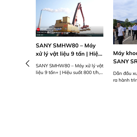
SANY SMHW80 – Máy
iêu
Máy khoa
xử lý vật liệu 9 tấn | Hiệu
tông
SANY SR
suất 800 t/h, tiết kiệm
SANY SMHW80 – Máy xử lý vật
thế giới
xuất xư
nhiên liệu 23%
liệu 9 tấn+ | Hiệu suất 800 t/h,
 phẩm” bơm
Dẫn đầu x
tiết kiệm nhiên liệu 23%
tiên thế giới
ra hành tr
cọc nhồi đ
chính thức