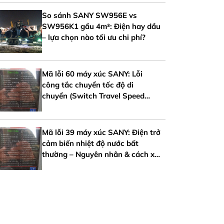
So sánh SANY SW956E vs
SW956K1 gầu 4m³: Điện hay dầu
– lựa chọn nào tối ưu chi phí?
Mã lỗi 60 máy xúc SANY: Lỗi
công tắc chuyển tốc độ di
chuyển (Switch Travel Speed
Error)
Mã lỗi 39 máy xúc SANY: Điện trở
cảm biến nhiệt độ nước bất
thường – Nguyên nhân & cách xử
lý