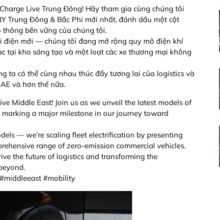
EVCharge Live Trung Đông! Hãy tham gia cùng chúng tôi
NY Trung Đông & Bắc Phi mới nhất, đánh dấu một cột
o thông bền vững của chúng tôi.
ải điện mới — chúng tôi đang mở rộng quy mô điện khí
sạc tại kho sáng tạo và một loạt các xe thương mại không
 ta có thể cùng nhau thúc đẩy tương lai của logistics và
UAE và hơn thế nữa.
ve Middle East! Join us as we unveil the latest models of
, marking a major milestone in our journey toward
els — we’re scaling fleet electrification by presenting
rehensive range of zero-emission commercial vehicles.
ve the future of logistics and transforming the
beyond.
#middleeast #mobility