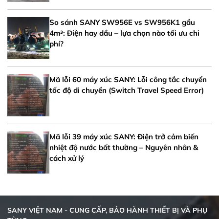
So sánh SANY SW956E vs SW956K1 gầu
4m³: Điện hay dầu – lựa chọn nào tối ưu chi
phí?
Mã lỗi 60 máy xúc SANY: Lỗi công tắc chuyển
tốc độ di chuyển (Switch Travel Speed Error)
Mã lỗi 39 máy xúc SANY: Điện trở cảm biến
nhiệt độ nước bất thường – Nguyên nhân &
cách xử lý
SANY VIỆT NAM - CUNG CẤP, BẢO HÀNH THIẾT BỊ VÀ PHỤ