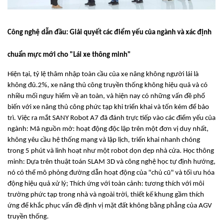
Công nghệ dẫn đầu: Giải quyết các điểm yếu của ngành và xác định
chuẩn mực mới cho "Lái xe thông minh"
Hiện tại, tỷ lệ thâm nhập toàn cầu của xe nâng không người lái là
không đủ.2%, xe nâng thủ công truyền thống không hiệu quả và có
nhiều mối nguy hiểm về an toàn, và hiện nay có những vấn đề phổ
biến với xe nâng thủ công phức tạp khi triển khai và tốn kém để bảo
trì. Việc ra mắt SANY Robot A7 đã đánh trực tiếp vào các điểm yếu của
ngành: Mã nguồn mở: hoạt động độc lập trên một đơn vị duy nhất,
không yêu cầu hệ thống mạng và lập lịch, triển khai nhanh chóng
trong 5 phút và linh hoạt như một robot dọn dẹp nhà cửa. Học thông
minh: Dựa trên thuật toán SLAM 3D và công nghệ học tự định hướng,
nó có thể mô phỏng đường dẫn hoạt động của "chủ cũ" và tối ưu hóa
động hiệu quả xử lý; Thích ứng với toàn cảnh: tương thích với môi
trường phức tạp trong nhà và ngoài trời, thiết kế khung gầm thích
ứng để khắc phục vấn đề định vị mặt đất không bằng phẳng của AGV
truyền thống.