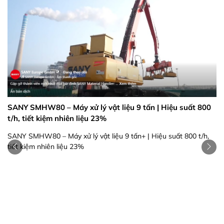
800
Máy khoan cọc nhồi điện SANY SR435E chính thức xuất
/h,
xưởng
Dẫn đầu xu hướng xanh – Mở ra hành trình mới: Máy khoan cọc
nhồi điện SANY SR435E chính thức xuất xưởng