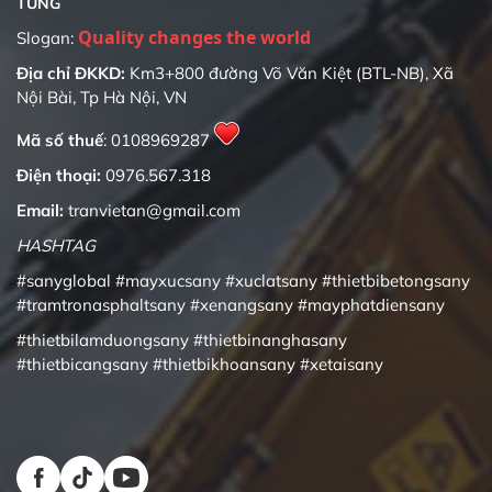
TÙNG
Slogan:
Địa chỉ ĐKKD:
Km3+800 đường Võ Văn Kiệt (BTL-NB), Xã
Nội Bài, Tp Hà Nội, VN
Mã số thuế
: 0108969287
Điện thoại:
0976.567.318
Email:
tranvietan@gmail.com
HASHTAG
#sanyglobal
#mayxucsany
#xuclatsany
#thietbibetongsany
#tramtronasphaltsany
#xenangsany
#mayphatdiensany
#thietbilamduongsany
#thietbinanghasany
#thietbicangsany
#thietbikhoansany
#xetaisany