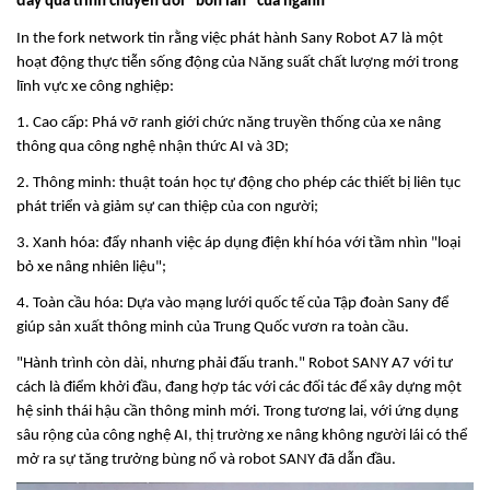
đẩy quá trình chuyển đổi "bốn lần" của ngành
In the fork network tin rằng việc phát hành Sany Robot A7 là một
hoạt động thực tiễn sống động của Năng suất chất lượng mới trong
lĩnh vực xe công nghiệp:
1. Cao cấp: Phá vỡ ranh giới chức năng truyền thống của xe nâng
thông qua công nghệ nhận thức AI và 3D;
2. Thông minh: thuật toán học tự động cho phép các thiết bị liên tục
phát triển và giảm sự can thiệp của con người;
3. Xanh hóa: đẩy nhanh việc áp dụng điện khí hóa với tầm nhìn "loại
bỏ xe nâng nhiên liệu";
4. Toàn cầu hóa: Dựa vào mạng lưới quốc tế của Tập đoàn Sany để
giúp sản xuất thông minh của Trung Quốc vươn ra toàn cầu.
"Hành trình còn dài, nhưng phải đấu tranh." Robot SANY A7 với tư
cách là điểm khởi đầu, đang hợp tác với các đối tác để xây dựng một
hệ sinh thái hậu cần thông minh mới. Trong tương lai, với ứng dụng
sâu rộng của công nghệ AI, thị trường xe nâng không người lái có thể
mở ra sự tăng trưởng bùng nổ và robot SANY đã dẫn đầu.