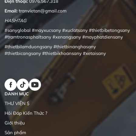
Điện thoại:
0976.567.318
Email:
tranvietan@gmail.com
HASHTAG
#sanyglobal
#mayxucsany
#xuclatsany
#thietbibetongsany
#tramtronasphaltsany
#xenangsany
#mayphatdiensany
#thietbilamduongsany
#thietbinanghasany
#thietbicangsany
#thietbikhoansany
#xetaisany
DANH MỤC
THƯ VIỆN $
Hỏi Đáp Kiến Thức ?
Giới thiệu
Sản phẩm