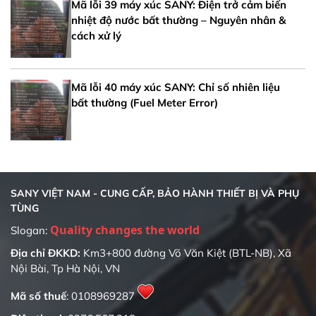
Mã lỗi 39 máy xúc SANY: Điện trở cảm biến
nhiệt độ nước bất thường – Nguyên nhân &
cách xử lý
Mã lỗi 40 máy xúc SANY: Chỉ số nhiên liệu
bất thường (Fuel Meter Error)
SANY VIỆT NAM - CUNG CẤP, BẢO HÀNH THIẾT BỊ VÀ PHỤ
TÙNG
Quality changes the world
Slogan:
Địa chỉ ĐKKD:
Km3+800 đường Võ Văn Kiệt (BTL-NB), Xã
Nội Bài, Tp Hà Nội, VN
Mã số thuế
: 0108969287