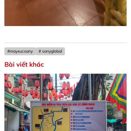
#mayxucsany
# sanyglobal
Bài viết khác