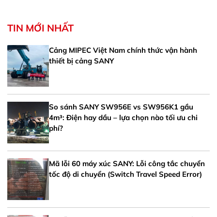
TIN MỚI NHẤT
Cảng MIPEC Việt Nam chính thức vận hành
thiết bị cảng SANY
So sánh SANY SW956E vs SW956K1 gầu
4m³: Điện hay dầu – lựa chọn nào tối ưu chi
phí?
Mã lỗi 60 máy xúc SANY: Lỗi công tắc chuyển
tốc độ di chuyển (Switch Travel Speed Error)