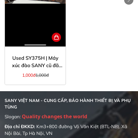
Used SY375H | Máy
xúc đào SANY cũ đã
qua sử dụng gầu 1,9m3
1,000đ
1,000đ
SANY VIỆT NAM - CUNG CẤP, BẢO HÀNH THIẾT BỊ VÀ PHỤ
TÙNG
Quality changes the world
Slogan:
Địa chỉ ĐKKD:
Km3+800 đường Võ Văn Kiệt (BTL-NB), Xã
Nội Bài, Tp Hà Nội, VN