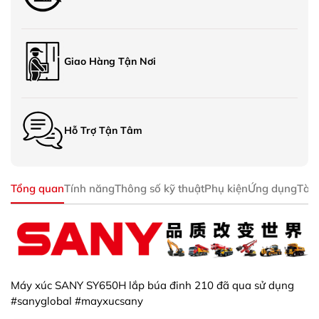
Giao Hàng Tận Nơi
Hỗ Trợ Tận Tâm
Tổng quan
Tính năng
Thông số kỹ thuật
Phụ kiện
Ứng dụng
Tài 
Máy xúc SANY SY650H lắp búa đinh 210 đã qua sử dụng
#sanyglobal #mayxucsany