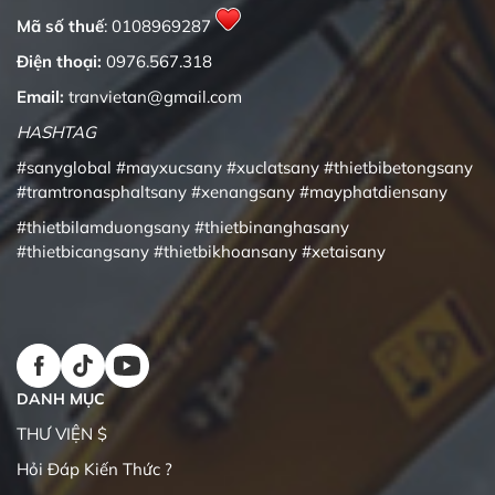
Mã số thuế
: 0108969287
Điện thoại:
0976.567.318
Email:
tranvietan@gmail.com
HASHTAG
#sanyglobal
#mayxucsany
#xuclatsany
#thietbibetongsany
#tramtronasphaltsany
#xenangsany
#mayphatdiensany
#thietbilamduongsany
#thietbinanghasany
#thietbicangsany
#thietbikhoansany
#xetaisany
DANH MỤC
THƯ VIỆN $
Hỏi Đáp Kiến Thức ?