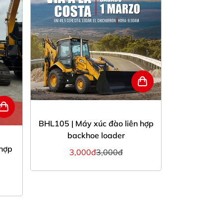
BHL105 | Máy xúc đào liên hợp
backhoe loader
 hợp
BHL75 | Má
3,000đ
3,000đ
bac
2,0