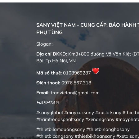
SANY VIỆT NAM - CUNG CẤP, BẢO HÀNH T
PHỤ TÙNG
Quality changes the world
Slogan:
Địa chỉ ĐKKD:
Km3+800 đường Võ Văn Kiệt (BT
Bài, Tp Hà Nội, VN
Mã số thuế
: 0108969287
Điện thoại:
0976.567.318
Email:
tranvietan@gmail.com
HASHTAG
#sanyglobal
#mayxucsany
#xuclatsany
#thietb
#tramtronasphaltsany
#xenangsany
#mayphat
#thietbilamduongsany
#thietbinanghasany
#thietbicangsany
#thietbikhoansany
#xetaisan