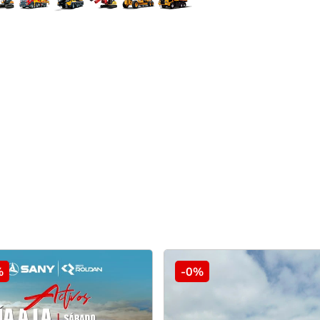
%
-0%