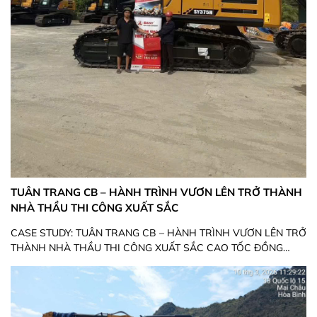
TUÂN TRANG CB – HÀNH TRÌNH VƯƠN LÊN TRỞ THÀNH
NHÀ THẦU THI CÔNG XUẤT SẮC
CASE STUDY: TUÂN TRANG CB – HÀNH TRÌNH VƯƠN LÊN TRỞ
THÀNH NHÀ THẦU THI CÔNG XUẤT SẮC CAO TỐC ĐỒNG
ĐĂNG – TRÀ LĨNH NHỜ MÁY XÚC SANY