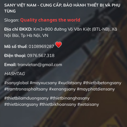
SANY VIỆT NAM - CUNG CẤP, BẢO HÀNH THIẾT BỊ VÀ PHỤ
TÙNG
Slogan:
Địa chỉ ĐKKD:
Km3+800 đường Võ Văn Kiệt (BTL-NB), Xã
Nội Bài, Tp Hà Nội, VN
Mã số thuế
: 0108969287
Điện thoại:
0976.567.318
Email:
tranvietan@gmail.com
HASHTAG
#sanyglobal
#mayxucsany
#xuclatsany
#thietbibetongsany
#tramtronasphaltsany
#xenangsany
#mayphatdiensany
#thietbilamduongsany
#thietbinanghasany
#thietbicangsany
#thietbikhoansany
#xetaisany