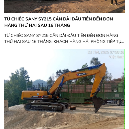
TỪ CHIẾC SANY SY215 CẦN DÀI ĐẦU TIÊN ĐẾN ĐƠN
HÀNG THỨ HAI SAU 16 THÁNG
TỪ CHIẾC SANY SY215 CẦN DÀI ĐẦU TIÊN ĐẾN ĐƠN HÀNG
THỨ HAI SAU 16 THÁNG: KHÁCH HÀNG HẢI PHÒNG TIẾP TỤC
TIN CHỌN SANY