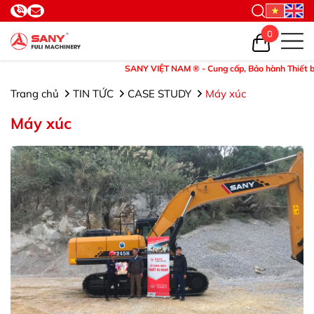
0
SANY VIỆT NAM ® - Cung cấp, Bảo hành Thiết bị và Phụ tù
Trang chủ
TIN TỨC
CASE STUDY
Máy xúc
Máy xúc