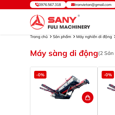
0976.567.318
tranvietan@gmail.com
SANY VIỆT NAM ® - Cung cấp, Bảo hành Thiết b
Trang chủ
Sản phẩm
Máy nghiền di động
Máy sàng di động
(
2
Sản
-0%
-0%