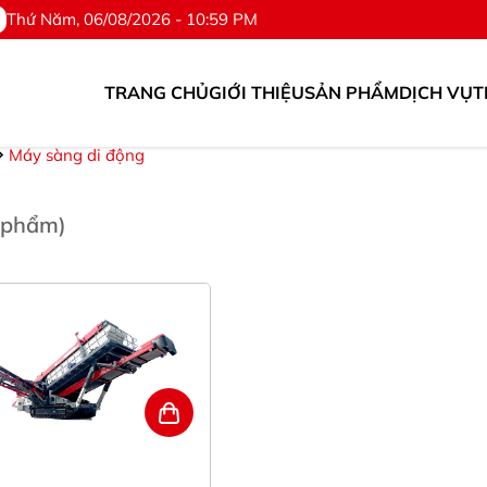
Thứ Năm, 06/08/2026 - 10:59 PM
TRANG CHỦ
GIỚI THIỆU
SẢN PHẨM
DỊCH VỤ
T
ị và Phụ tùng. ©Hotline: 0976.567.318
Máy sàng di động
 phẩm)