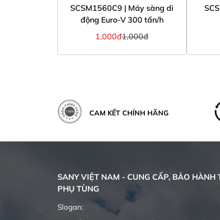
SCSM1560C9 | Máy sàng di
SCS
động Euro-V 300 tấn/h
1,000đ
1,000đ
CAM KẾT CHÍNH HÃNG
SANY VIỆT NAM - CUNG CẤP, BẢO HÀNH T
PHỤ TÙNG
Slogan: