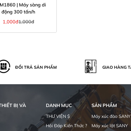
M1860 | Máy sàng di
động 300 tấn/h
1,000đ
1,000đ
ĐỔI TRẢ SẢN PHẨM
GIAO HÀNG T
HIẾT BỊ VÀ
DANH MỤC
SẢN PHẨM
THƯ VIỆN $
Máy xúc đào SANY
Hỏi Đáp Kiến Thức ?
Máy xúc lật SANY