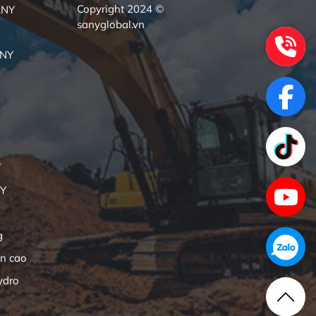
Copyright 2024 ©
ANY
sanyglobal.vn
ANY
Y
NY
g
ên cao
ydro