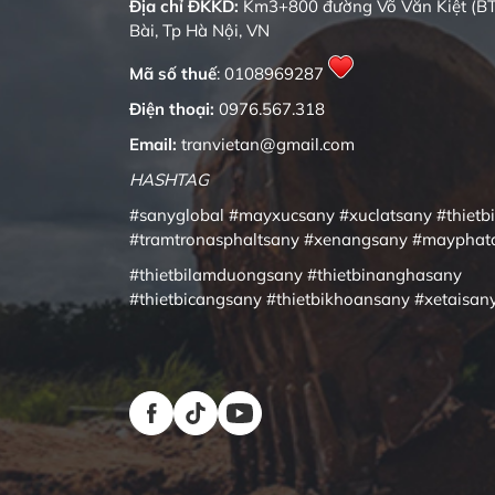
Địa chỉ ĐKKD:
Km3+800 đường Võ Văn Kiệt (BT
Bài, Tp Hà Nội, VN
Mã số thuế
: 0108969287
Điện thoại:
0976.567.318
Email:
tranvietan@gmail.com
HASHTAG
#sanyglobal
#mayxucsany
#xuclatsany
#thietb
#tramtronasphaltsany
#xenangsany
#mayphat
#thietbilamduongsany
#thietbinanghasany
#thietbicangsany
#thietbikhoansany
#xetaisan