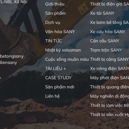
L-NB), Xã Nội
Giới thiệu
Thiết bị điện gió S
Sản phẩm
Xe tải SANY
Dịch vụ
Xe bơm bê tông S
Văn hóa SANY
Xe cứu hỏa SANY
TIN TỨC
Cần cẩu SANY
Nhật ký salesman
Trạm trộn SANY
ibetongsany
Cuộc sống muôn màu
Thiết bị cảng SANY
diensany
TÀI LIỆU +
Xe nâng điện SAN
CASE STUDY
Máy phát điện SA
y
Sản phẩm mới
Thiết bị quang điện
Liên hệ
Máy nghiền di độn
Thiết bị làm việc tr
Thiết bị sản xuất H