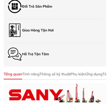
Đổi Trả Sản Phẩm
Giao Hàng Tận Nơi
Hỗ Trợ Tận Tâm
Tổng quan
Tính năng
Thông số kỹ thuật
Phụ kiện
Ứng dụng
Tài 