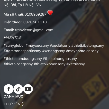
Nội Bài, Tp Hà Nội, VN
Mã số thuế
: 0108969287
Điện thoại:
0976.567.318
Email:
tranvietan@gmail.com
HASHTAG
#sanyglobal
#mayxucsany
#xuclatsany
#thietbibetongsany
#tramtronasphaltsany
#xenangsany
#mayphatdiensany
#thietbilamduongsany
#thietbinanghasany
#thietbicangsany
#thietbikhoansany
#xetaisany
DANH MỤC
THƯ VIỆN $