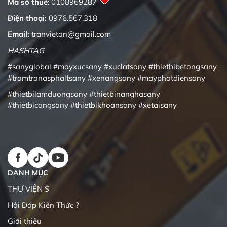
Mã số thuế
: 0108969287
Điện thoại:
0976.567.318
Email:
tranvietan@gmail.com
HASHTAG
#sanyglobal
#mayxucsany
#xuclatsany
#thietbibetongsany
#tramtronasphaltsany
#xenangsany
#mayphatdiensany
#thietbilamduongsany
#thietbinanghasany
#thietbicangsany
#thietbikhoansany
#xetaisany
DANH MỤC
THƯ VIỆN $
Hỏi Đáp Kiến Thức ?
Giới thiệu