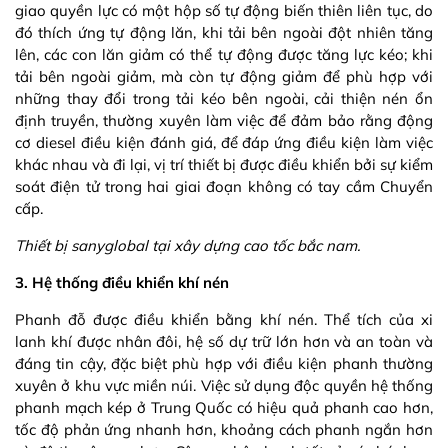
giao quyền lực có một hộp số tự động biến thiên liên tục, do
đó thích ứng tự động lăn, khi tải bên ngoài đột nhiên tăng
lên, các con lăn giảm có thể tự động được tăng lực kéo; khi
tải bên ngoài giảm, mà còn tự động giảm để phù hợp với
những thay đổi trong tải kéo bên ngoài, cải thiện nén ổn
định truyền, thường xuyên làm việc để đảm bảo rằng động
cơ diesel điều kiện đánh giá, để đáp ứng điều kiện làm việc
khác nhau và đi lại, vị trí thiết bị được điều khiển bởi sự kiểm
soát điện tử trong hai giai đoạn không có tay cầm Chuyển
cấp.
Thiết bị sanyglobal tại xây dựng cao tốc bắc nam.
3. Hệ thống điều khiển khí nén
Phanh đỗ được điều khiển bằng khí nén. Thể tích của xi
lanh khí được nhân đôi, hệ số dự trữ lớn hơn và an toàn và
đáng tin cậy, đặc biệt phù hợp với điều kiện phanh thường
xuyên ở khu vực miền núi. Việc sử dụng độc quyền hệ thống
phanh mạch kép ở Trung Quốc có hiệu quả phanh cao hơn,
tốc độ phản ứng nhanh hơn, khoảng cách phanh ngắn hơn