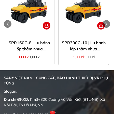
SPR160C-8 | Lu bánh
SPR300C-10 | Lu bánh
lốp thảm nhựa
lốp thảm nhựa
sanyglobal 16 tấn
SANYglobal 30 tấn
1,000đ
1,000đ
1,000đ
1,000đ
SANY VIỆT NAM - CUNG CẤP, BẢO HÀNH THIẾT BỊ VÀ PHỤ
TÙNG
Quality changes the world
Slogan:
Địa chỉ ĐKKD:
Km3+800 đường Võ Văn Kiệt (BTL-NB), Xã
Nội Bài, Tp Hà Nội, VN