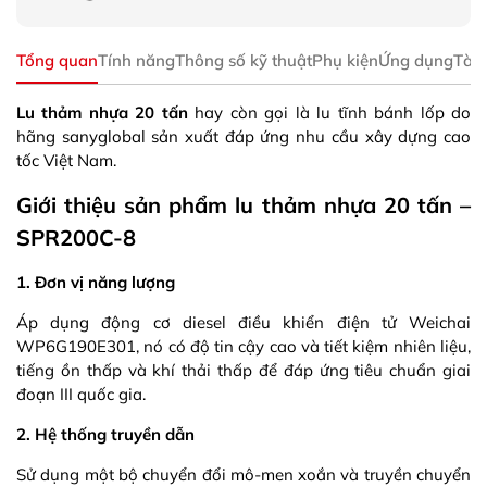
Tổng quan
Tính năng
Thông số kỹ thuật
Phụ kiện
Ứng dụng
Tài 
Lu thảm nhựa 20 tấn
hay còn gọi là lu tĩnh bánh lốp do
hãng sanyglobal sản xuất đáp ứng nhu cầu xây dựng cao
tốc Việt Nam.
Giới thiệu sản phẩm lu thảm nhựa 20 tấn –
SPR200C-8
1. Đơn vị năng lượng
Áp dụng động cơ diesel điều khiển điện tử Weichai
WP6G190E301, nó có độ tin cậy cao và tiết kiệm nhiên liệu,
tiếng ồn thấp và khí thải thấp để đáp ứng tiêu chuẩn giai
đoạn III quốc gia.
2. Hệ thống truyền dẫn
Sử dụng một bộ chuyển đổi mô-men xoắn và truyền chuyển