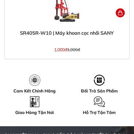
SR405R-W10 | Máy khoan cọc nhồi SANY
1,000đ
1,000đ
Cam Kết Chính Hãng
Đổi Trả Sản Phẩm
Giao Hàng Tận Nơi
Hỗ Trợ Tận Tâm