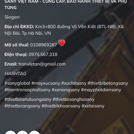
SANY VIỆT NAM - CUNG CẤP, BẢO HÀNH THIẾT BỊ VÀ PHỤ
TÙNG
Slogan:
Địa chỉ ĐKKD:
Km3+800 đường Võ Văn Kiệt (BTL-NB), Xã
Nội Bài, Tp Hà Nội, VN
Mã số thuế
: 0108969287
Điện thoại:
0976.567.318
Email:
tranvietan@gmail.com
HASHTAG
#sanyglobal
#mayxucsany
#xuclatsany
#thietbibetongsany
#tramtronasphaltsany
#xenangsany
#mayphatdiensany
#thietbilamduongsany
#thietbinanghasany
#thietbicangsany
#thietbikhoansany
#xetaisany