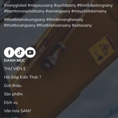
#sanyglobal
#mayxucsany
#xuclatsany
#thietbibetongsany
#tramtronasphaltsany
#xenangsany
#mayphatdiensany
#thietbilamduongsany
#thietbinanghasany
#thietbicangsany
#thietbikhoansany
#xetaisany
DANH MỤC
THƯ VIỆN $
Hỏi Đáp Kiến Thức ?
Giới thiệu
Sản phẩm
Dịch vụ
Văn hóa SANY