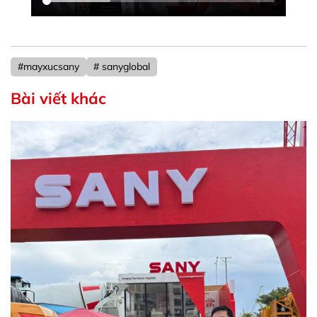
#mayxucsany
# sanyglobal
Bài viết khác