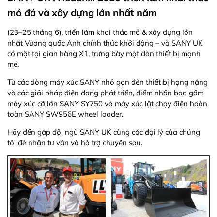
mỏ đá và xây dựng lớn nhất năm
(23–25 tháng 6), triển lãm khai thác mỏ & xây dựng lớn
nhất Vương quốc Anh chính thức khởi động – và SANY UK
có mặt tại gian hàng X1, trưng bày một dàn thiết bị mạnh
mẽ.
Từ các dòng máy xúc SANY nhỏ gọn đến thiết bị hạng nặng
và các giải pháp điện đang phát triển, điểm nhấn bao gồm
máy xúc cỡ lớn SANY SY750 và máy xúc lật chạy điện hoàn
toàn SANY SW956E wheel loader.
Hãy đến gặp đội ngũ SANY UK cùng các đại lý của chúng
tôi để nhận tư vấn và hỗ trợ chuyên sâu.