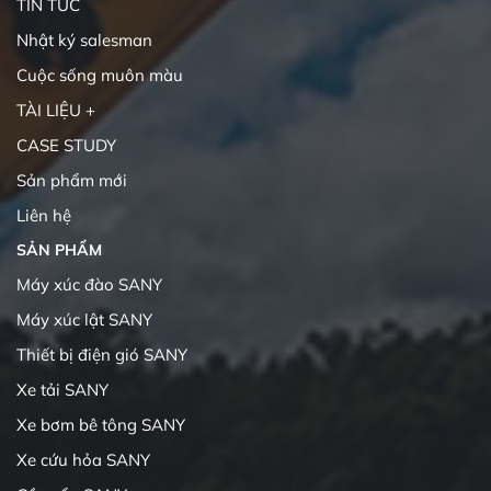
TIN TỨC
Nhật ký salesman
Cuộc sống muôn màu
TÀI LIỆU +
CASE STUDY
Sản phẩm mới
Liên hệ
SẢN PHẨM
Máy xúc đào SANY
Máy xúc lật SANY
Thiết bị điện gió SANY
Xe tải SANY
Xe bơm bê tông SANY
Xe cứu hỏa SANY