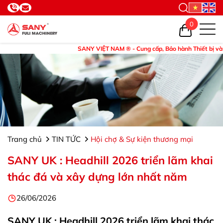
0
SANY VIỆT NAM ® - Cung cấp, Bảo hành Thiết bị và Phụ tùng
Trang chủ
TIN TỨC
Hội chợ & Sự kiện thương mại
SANY UK : Headhill 2026 triển lãm khai
thác đá và xây dựng lớn nhất năm
26/06/2026
SANY UK : Headhill 2026 triển lãm khai thác