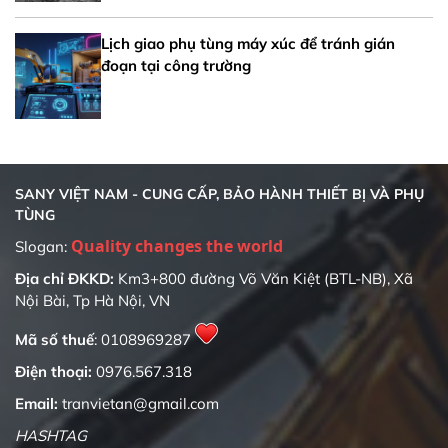
Lịch giao phụ tùng máy xúc để tránh gián
đoạn tại công trường
SANY VIỆT NAM - CUNG CẤP, BẢO HÀNH THIẾT BỊ VÀ PHỤ
TÙNG
Slogan:
Địa chỉ ĐKKD:
Km3+800 đường Võ Văn Kiệt (BTL-NB), Xã
Nội Bài, Tp Hà Nội, VN
Mã số thuế
: 0108969287
Điện thoại:
0976.567.318
Email:
tranvietan@gmail.com
HASHTAG