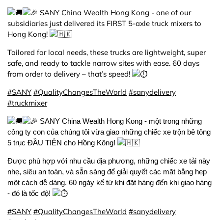
SANY China Wealth Hong Kong - one of our
subsidiaries just delivered its FIRST 5-axle truck mixers to
Hong Kong!
Tailored for local needs, these trucks are lightweight, super
safe, and ready to tackle narrow sites with ease. 60 days
from order to delivery – that’s speed!
#SANY
#QualityChangesTheWorld
#sanydelivery
#truckmixer
SANY China Wealth Hong Kong - một trong những
công ty con của chúng tôi vừa giao những chiếc xe trộn bê tông
5 trục ĐẦU TIÊN cho Hồng Kông!
Được phù hợp với nhu cầu địa phương, những chiếc xe tải này
nhẹ, siêu an toàn, và sẵn sàng để giải quyết các mặt bằng hẹp
một cách dễ dàng. 60 ngày kể từ khi đặt hàng đến khi giao hàng
- đó là tốc độ!
#SANY
#QualityChangesTheWorld
#sanydelivery