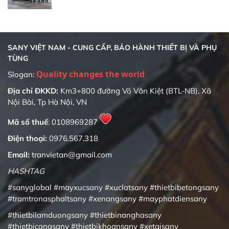
SANY VIỆT NAM - CUNG CẤP, BẢO HÀNH THIẾT BỊ VÀ PHỤ
TÙNG
Quality changes the world
Slogan:
Địa chỉ ĐKKD:
Km3+800 đường Võ Văn Kiệt (BTL-NB), Xã
Nội Bài, Tp Hà Nội, VN
Mã số thuế
: 0108969287
Điện thoại:
0976.567.318
Email:
tranvietan@gmail.com
HASHTAG
#sanyglobal
#mayxucsany
#xuclatsany
#thietbibetongsany
#tramtronasphaltsany
#xenangsany
#mayphatdiensany
#thietbilamduongsany
#thietbinanghasany
#thietbicangsany
#thietbikhoansany
#xetaisany