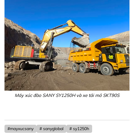
Máy xúc đào SANY SY1250H và xe tải mỏ SKT90S
#mayxucsany
# sanyglobal
# sy1250h