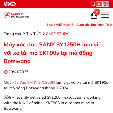
0
SANY VIỆT NAM ® - Cung cấp, Bảo hành Thiết bị và P
Trang chủ
TIN TỨC
CASE STUDY
Máy xúc đào SANY SY1250H làm việc
với xe tải mỏ SKT90s tại mỏ đồng
Botswana
20/01/2025
Máy xúc đào SANY SY1250H
làm việc với xe tải mỏ SKT90s
tại mỏ đồng Botswana tháng 7.2024
A recently delivered SY1250H excavator is working
with the KING of mine - SKT90S in a copper mine in
Botswana!