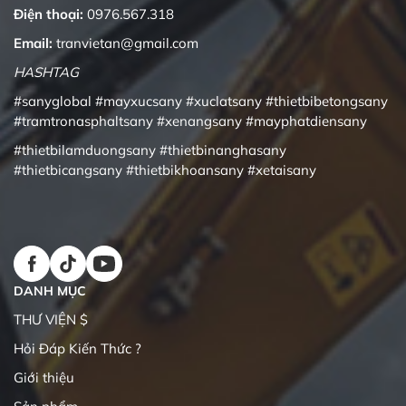
Điện thoại:
0976.567.318
Email:
tranvietan@gmail.com
HASHTAG
#sanyglobal
#mayxucsany
#xuclatsany
#thietbibetongsany
#tramtronasphaltsany
#xenangsany
#mayphatdiensany
#thietbilamduongsany
#thietbinanghasany
#thietbicangsany
#thietbikhoansany
#xetaisany
DANH MỤC
THƯ VIỆN $
Hỏi Đáp Kiến Thức ?
Giới thiệu