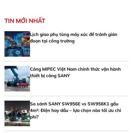
TIN MỚI NHẤT
Lịch giao phụ tùng máy xúc để tránh gián
đoạn tại công trường
Cảng MIPEC Việt Nam chính thức vận hành
thiết bị cảng SANY
So sánh SANY SW956E vs SW956K1 gầu
4m³: Điện hay dầu – lựa chọn nào tối ưu chi
phí?