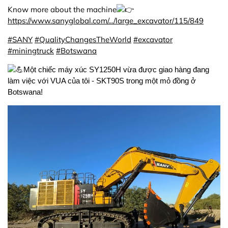
Know more about the machine
https://www.sanyglobal.com/.../large_excavator/115/849
#SANY
#QualityChangesTheWorld
#excavator
#miningtruck
#Botswana
Một chiếc máy xúc SY1250H vừa được giao hàng đang
làm việc với VUA của tôi - SKT90S trong một mỏ đồng ở
Botswana!