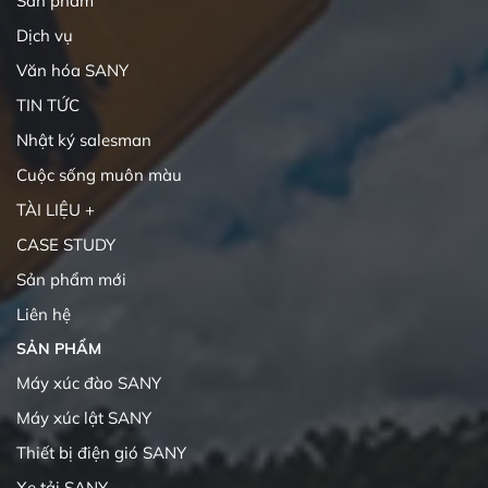
Sản phẩm
Dịch vụ
Văn hóa SANY
TIN TỨC
Nhật ký salesman
Cuộc sống muôn màu
TÀI LIỆU +
CASE STUDY
Sản phẩm mới
Liên hệ
SẢN PHẨM
Máy xúc đào SANY
Máy xúc lật SANY
Thiết bị điện gió SANY
Xe tải SANY