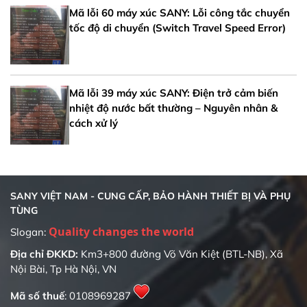
Mã lỗi 60 máy xúc SANY: Lỗi công tắc chuyển
tốc độ di chuyển (Switch Travel Speed Error)
Mã lỗi 39 máy xúc SANY: Điện trở cảm biến
nhiệt độ nước bất thường – Nguyên nhân &
cách xử lý
SANY VIỆT NAM - CUNG CẤP, BẢO HÀNH THIẾT BỊ VÀ PHỤ
TÙNG
Quality changes the world
Slogan:
Địa chỉ ĐKKD:
Km3+800 đường Võ Văn Kiệt (BTL-NB), Xã
Nội Bài, Tp Hà Nội, VN
Mã số thuế
: 0108969287